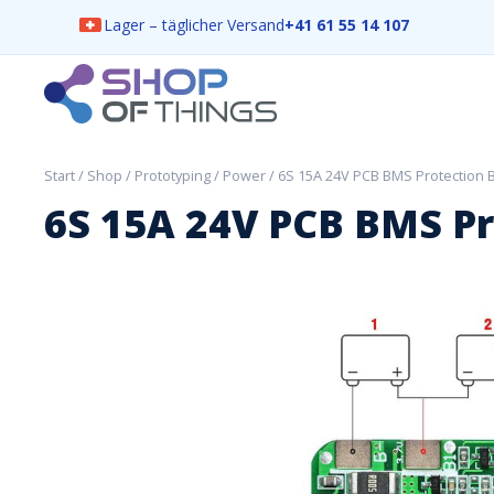
Lager – täglicher Versand
+41 61 55 14 107
Skip
to
content
ShopOfThings
Start
/
Shop
/
Prototyping
/
Power
/ 6S 15A 24V PCB BMS Protection B
6S 15A 24V PCB BMS Pro