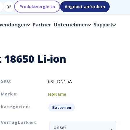
Produktvergleich
Angebot anfordern
DE
wendungen
Partner
Unternehmen
Support
 18650 Li-ion
SKU:
6SLION15A
Marke:
NoName
Kategorien:
Batterien
Verfügbarkeit:
Unser