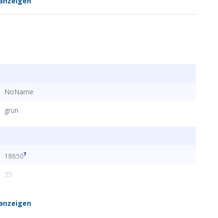
anzeigen
n
NoName
grün
?
18650
25
anzeigen