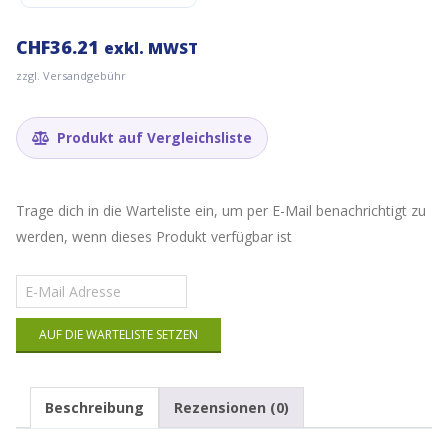
CHF
36.21
exkl. MWST
zzgl. Versandgebühr
Produkt auf Vergleichsliste
Trage dich in die Warteliste ein, um per E-Mail benachrichtigt zu
werden, wenn dieses Produkt verfügbar ist
Gib
deine
E-
AUF DIE WARTELISTE SETZEN
Mail-
Adresse
ein,
um
Beschreibung
Rezensionen (0)
auf
die