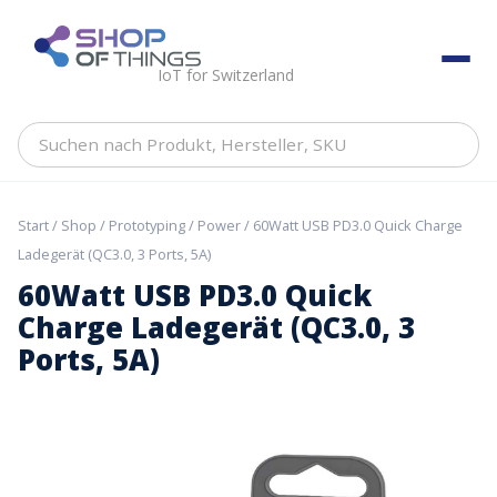
Skip
to
ShopOfThings
content
IoT for Switzerland
Suchen
nach
Produkt,
Hersteller,
Start
/
Shop
/
Prototyping
/
Power
/ 60Watt USB PD3.0 Quick Charge
SKU
Ladegerät (QC3.0, 3 Ports, 5A)
60Watt USB PD3.0 Quick
Charge Ladegerät (QC3.0, 3
Ports, 5A)