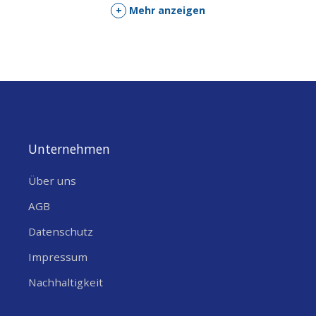
EAN
6953156295827
+
Mehr anzeigen
SONSTIGE EIGENSCHAFTEN
SPANNUNGSAUSGANG
5
12
20
,
,
[V]
FEATURES
USB-C
USB Type A
,
LEISTUNG
60 Watt
Unternehmen
Über uns
AGB
Datenschutz
Impressum
Nachhaltigkeit