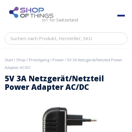
Skip
to
ShopOfThings
content
IoT for Switzerland
Suchen
nach
Produkt,
Hersteller,
Start
/
Shop
/
Prototyping
/
Power
/ 5V 3A Netzgerät/Netzteil Power
SKU
Adapter AC/DC
5V 3A Netzgerät/Netzteil
Power Adapter AC/DC