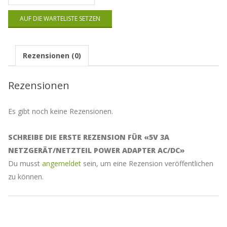
deine
E-
AUF DIE WARTELISTE SETZEN
Mail-
Adresse
ein,
um
Rezensionen (0)
auf
die
Warteliste
Rezensionen
für
dieses
Produkt
Es gibt noch keine Rezensionen.
zu
kommen
SCHREIBE DIE ERSTE REZENSION FÜR «5V 3A
NETZGERÄT/NETZTEIL POWER ADAPTER AC/DC»
Du musst
angemeldet
sein, um eine Rezension veröffentlichen
zu können.