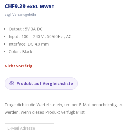
CHF
9.29
exkl. MWST
zzgl. Versandgebühr
Output : 5V 3A DC
Input : 100 – 240 V , 50/60Hz , AC
Interface: DC 4.0 mm
Color : Black
Nicht vorrätig
Produkt auf Vergleichsliste
Trage dich in die Warteliste ein, um per E-Mail benachrichtigt zu
werden, wenn dieses Produkt verfügbar ist
Gib