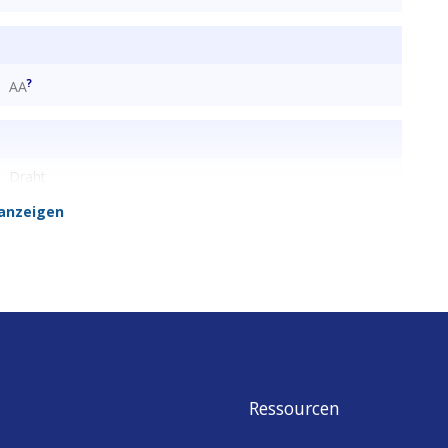
?
AA
Draht
anzeigen
2
4.5
Ressourcen