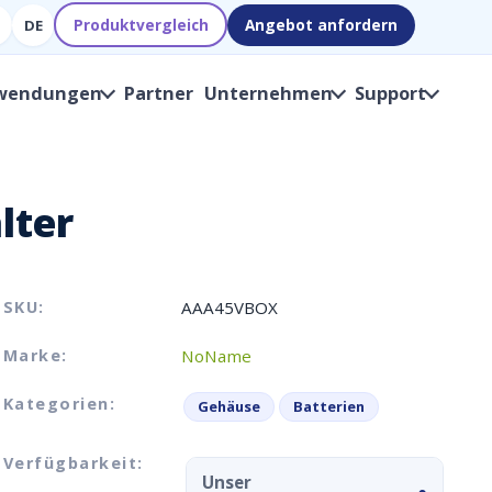
Produktvergleich
Angebot anfordern
DE
wendungen
Partner
Unternehmen
Support
lter
SKU:
AAA45VBOX
Marke:
NoName
Kategorien:
Gehäuse
Batterien
Verfügbarkeit:
Unser