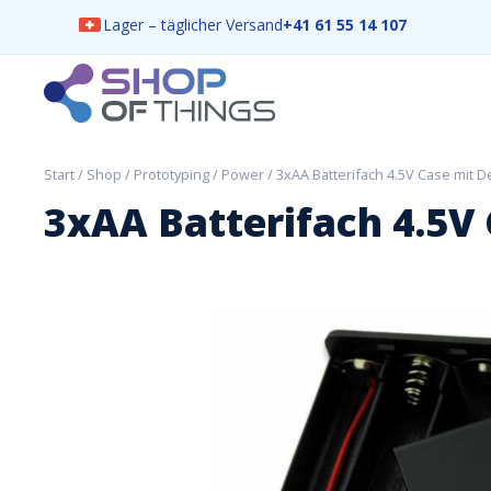
Lager – täglicher Versand
+41 61 55 14 107
Skip
to
content
ShopOfThings
Start
/
Shop
/
Prototyping
/
Power
/ 3xAA Batterifach 4.5V Case mit D
3xAA Batterifach 4.5V 