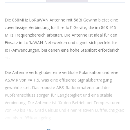
die
Warteliste
für
Die 868MHz LoRaWAN Antenne mit 5dBi Gewinn bietet eine
dieses
Produkt
zuverlässige Verbindung für Ihre IoT-Geräte, die im 868-915
zu
MHz Frequenzbereich arbeiten. Die Antenne ist ideal für den
kommen
Einsatz in LoRaWAN-Netzwerken und eignet sich perfekt für
IoT-Anwendungen, bei denen eine hohe Stabilität erforderlich
ist.
Die Antenne verfügt über eine vertikale Polarisation und eine
V.S.W.R von <= 1,5, was eine effiziente Signalübertragung
gewährleistet. Das robuste ABS-Radommaterial und der
Kupferanschluss sorgen für Langlebigkeit und eine stabile
Verbindung. Die Antenne ist für den Betrieb bei Temperaturen
von -40 bis +85 Grad Celsius und einer relativen Luftfeuchtigkeit
von bis zu 95% ausgelegt.