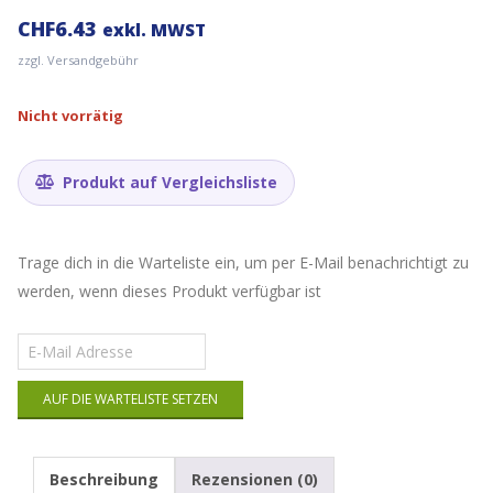
CHF
6.43
exkl. MWST
zzgl. Versandgebühr
Nicht vorrätig
Produkt auf Vergleichsliste
Trage dich in die Warteliste ein, um per E-Mail benachrichtigt zu
werden, wenn dieses Produkt verfügbar ist
Gib
deine
E-
AUF DIE WARTELISTE SETZEN
Mail-
Adresse
ein,
um
Beschreibung
Rezensionen (0)
auf