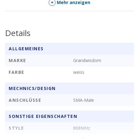
Spezifikationen
+
Mehr anzeigen
EIGENSCHAFT
WERT
Details
Mittenfrequenz
868 ~ 915 MHz
Polarisation
Vertikale Polarisation
ALLGEMEINES
Gewinn
5 dBi
MARKE
Grandwisdom
V.S.W.R
<= 1,5
FARBE
weiss
Impedanz
50 Ohm
MECHNICS/DESIGN
Radommaterial
ABS
ANSCHLÜSSE
SMA-Male
Anschlussmaterial
Kupfer
SONSTIGE EIGENSCHAFTEN
Betriebstemperatur
-40 ~ +85 Grad Celsius
STYLE
868MHz
Länge
200 mm