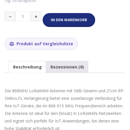
zzgl. Versandgebühr
868MHz
−
+
LoraWan
IN DEN WARENKORB
Antenne
5dbi
inkl.
21cm
Produkt auf Vergleichsliste
RP_SMA/u.FL
Verlängerung
(weiss)
Menge
Beschreibung
Rezensionen (0)
Die 868MHz LoRaWAN Antenne mit 5dBi Gewinn und 21cm RP-
SMA/u.FL Verlängerung bietet eine zuverlässige Verbindung für
Ihre IoT-Geräte, die im 868-915 MHz Frequenzbereich arbeiten.
Die Antenne ist ideal für den Einsatz in LoRaWAN-Netzwerken
und eignet sich perfekt für IoT-Anwendungen, bei denen eine
hohe Stabilität erforderlich ist.