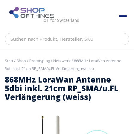
Skip
to
ShopOfThings
content
IoT for Switzerland
Suchen
nach
Produkt,
Hersteller,
Start
/
Shop
/
Prototyping
/
Netzwerk
/ 868MHz LoraWan Antenne
SKU
5dbi inkl. 21cm RP_SMA/u.FL Verlängerung (weiss)
868MHz LoraWan Antenne
5dbi inkl. 21cm RP_SMA/u.FL
Verlängerung (weiss)