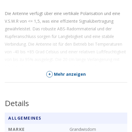
Die Antenne verfügt über eine vertikale Polarisation und eine
V.S.W.R von <= 1,5, was eine effiziente Signalübertragung
gewährleistet. Das robuste ABS-Radommaterial und der
Kupferanschluss sorgen für Langlebigkeit und eine stabile
Verbindung. Die Antenne ist für den Betrieb bei Temperaturen
von -40 bis +85 Grad Celsius und einer relativen Luftfeuchtigkeit
von bis zu 95% ausgelegt. Die 20 cm lange Verlängerung mit
RP-SMA-Stecker ermöglicht eine einfache Installation und
+
Mehr anzeigen
Anpassung an Ihre spezifischen Anforderungen.
Spezifikationen
Details
EIGENSCHAFT
WERT
Mittenfrequenz
868 ~ 915 MHz
ALLGEMEINES
MARKE
Grandwisdom
Polarisation
Vertikale Polarisation