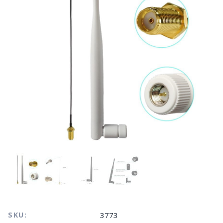
SKU:
3773