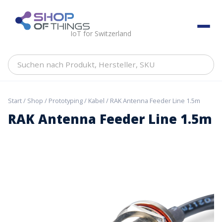
Skip
to
ShopOfThings
content
IoT for Switzerland
Suchen
nach
Produkt,
Hersteller,
Start
/
Shop
/
Prototyping
/
Kabel
/ RAK Antenna Feeder Line 1.5m
SKU
RAK Antenna Feeder Line 1.5m