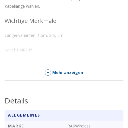
Kabellänge wählen.
Wichtige Merkmale
Längenvarianten: 1,5m, 3m, 5m
Kabel:
LMR195
Verbindungsstück:
N-Typ Buchse auf N-Typ Stecker
+
Mehr anzeigen
Dokumentation
Antenna Feeder Line Datasheet
Details
ALLGEMEINES
MARKE
RAKWireless