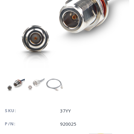
SKU:
37YY
P/N:
920025