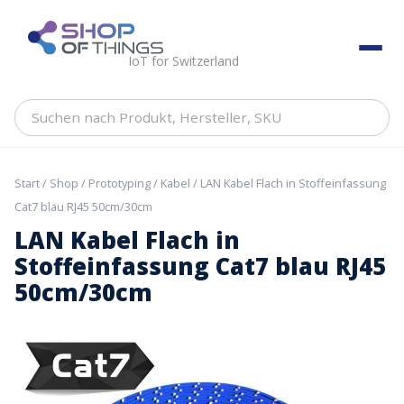
Skip
to
ShopOfThings
content
IoT for Switzerland
Suchen
nach
Produkt,
Hersteller,
Start
/
Shop
/
Prototyping
/
Kabel
/ LAN Kabel Flach in Stoffeinfassung
SKU
Cat7 blau RJ45 50cm/30cm
LAN Kabel Flach in
Stoffeinfassung Cat7 blau RJ45
50cm/30cm