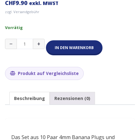
CHF
9.90
exkl. MWST
zzgl. Versandgebühr
Vorrätig
4mm
−
+
Banana
IN DEN WARENKORB
Plug
&
Socket
Adapter
Produkt auf Vergleichsliste
Set
–
10
Paar
Beschreibung
Rezensionen (0)
für
Audio-
und
Elektronikverbindungen
Menge
Das Set aus 10 Paar 4mm Banana Plugs und