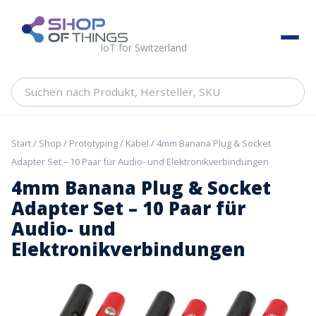
Skip
to
ShopOfThings
content
IoT for Switzerland
Suchen
nach
Produkt,
Hersteller,
Start
/
Shop
/
Prototyping
/
Kabel
/ 4mm Banana Plug & Socket
SKU
Adapter Set – 10 Paar für Audio- und Elektronikverbindungen
4mm Banana Plug & Socket
Adapter Set – 10 Paar für
Audio- und
Elektronikverbindungen