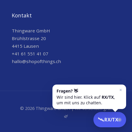
Male (Stecker), Female
Geschlecht
(Buchse)
Kontakt
10 Paar (10 Stecker +
Menge
Thingware GmbH
10 Buchsen)
Brühlstrasse 20
4415 Lausen
Hinweis:
Bitte überprüfe vor dem Kauf, ob die
+41 61 551 41 07
Steckergröße (4mm) zu deinen Geräten passt.
hallo@shopofthings.ch
Aufgrund manueller Messung kann es zu
Abweichungen von ±0-2mm kommen.
© 2026 Thingware GmbH | Wir versenden grün
🌿