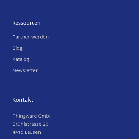
CPU
LX7
EXTERNAL STORAGE
Micro SD Card
Ressourcen
Battery Connector
,
FEATURES
Befestigungslöcher
Partner werden
,
Controller
Blog
Katalog
Newsletter
Kontakt
Thingware GmbH
Brühlstrasse 20
4415 Lausen