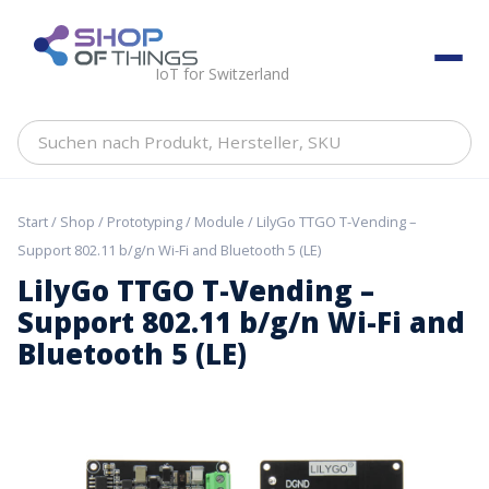
Skip
to
ShopOfThings
content
IoT for Switzerland
Suchen
nach
Produkt,
Hersteller,
Start
/
Shop
/
Prototyping
/
Module
/ LilyGo TTGO T-Vending –
SKU
Support 802.11 b/g/n Wi-Fi and Bluetooth 5 (LE)
LilyGo TTGO T-Vending –
Support 802.11 b/g/n Wi-Fi and
Bluetooth 5 (LE)