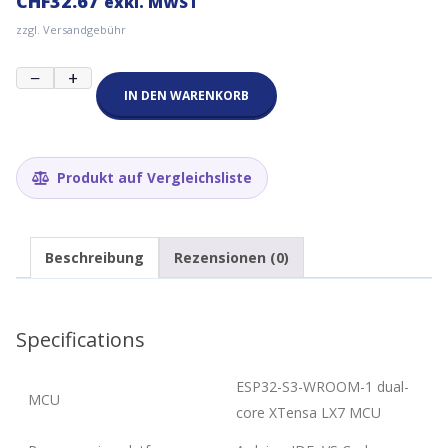
CHF
32.67
exkl. MWST
zzgl. Versandgebühr
LilyGo
−
+
TTGO
IN DEN WARENKORB
T-
Vending
-
Support
Produkt auf Vergleichsliste
802.11
b/g/n
Wi-
Fi
Beschreibung
Rezensionen (0)
and
Bluetooth
5
(LE)
Specifications
Menge
ESP32-S3-WROOM-1 dual-
MCU
core XTensa LX7 MCU