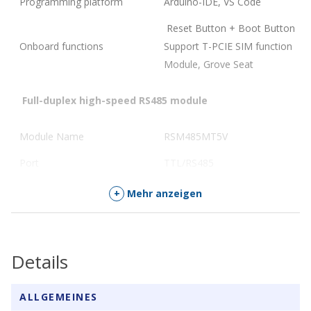
Programming platform
Arduino-IDE, VS Code
Reset Button + Boot Button
Onboard functions
Support T-PCIE SIM function
Module, Grove Seat
Full-duplex high-speed RS485 module
Module Name
RSM485MT5V
Port
TTL/RS485
Isolation voltage
3000V
+
Mehr anzeigen
Isolation output
5V/50mA 0.25W
Communication rate
1200~128000bps
Details
ALLGEMEINES