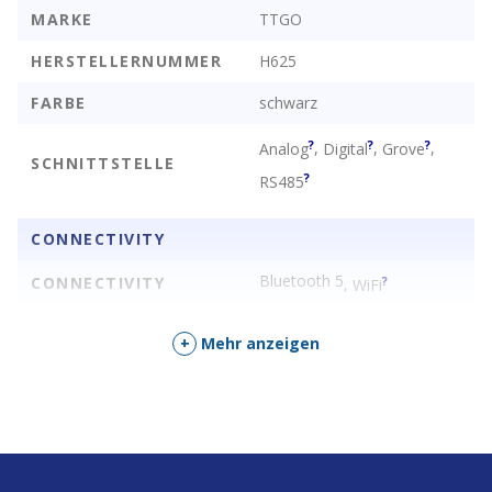
MARKE
TTGO
HERSTELLERNUMMER
H625
FARBE
schwarz
Sample Code For Reference [
Github
]
?
?
?
,
,
,
Analog
Digital
Grove
SCHNITTSTELLE
?
RS485
If you need technical support please check below link to find
more details.
CONNECTIVITY
T-Vending
Bluetooth 5
CONNECTIVITY
?
,
WiFi
EXTERNE ANTENNE
none
+
Mehr anzeigen
STROMVERSORGUNG
BATTERIEN
Nein
Size
ENTHALTEN