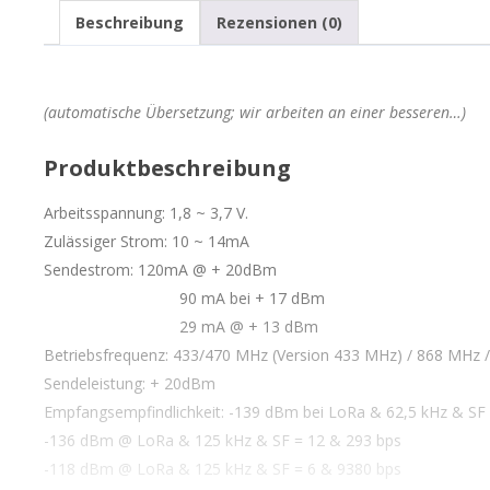
Beschreibung
Rezensionen (0)
(automatische Übersetzung; wir arbeiten an einer besseren…)
Produktbeschreibung
Arbeitsspannung: 1,8 ~ 3,7 V.
Zulässiger Strom: 10 ~ 14mA
Sendestrom: 120mA @ + 20dBm
90 mA bei + 17 dBm
29 mA @ + 13 dBm
Betriebsfrequenz: 433/470 MHz (Version 433 MHz) / 868 MHz 
Sendeleistung: + 20dBm
Empfangsempfindlichkeit: -139 dBm bei LoRa & 62,5 kHz & SF
-136 dBm @ LoRa & 125 kHz & SF = 12 & 293 bps
-118 dBm @ LoRa & 125 kHz & SF = 6 & 9380 bps