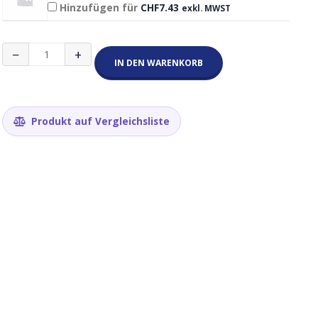
Hinzufügen für
CHF
7.43
exkl. MWST
LILYGO
−
+
TTGO
IN DEN WARENKORB
T-
Beam
V1.1
ESP32
Produkt auf Vergleichsliste
LoRa
868Mhz
GPS
18650
Board
(ohne
Display)
Menge