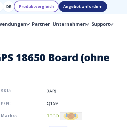
Produktvergleich
Angebot anfordern
DE
wendungen
Partner
Unternehmen
Support
PS 18650 Board (ohne
SKU:
3ARJ
P/N:
Q159
Marke:
TTGO