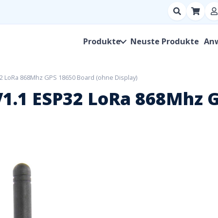
Suchen
nach
Produkt,
Produkte
Neuste Produkte
An
Hersteller,
SKU
2 LoRa 868Mhz GPS 18650 Board (ohne Display)
1.1 ESP32 LoRa 868Mhz G