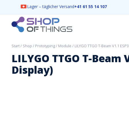
Lager – täglicher Versand
+41 61 55 14 107
Skip
to
content
ShopOfThings
Start
/
Shop
/
Prototyping
/
Module
/ LILYGO TTGO T-Beam V1.1 ESP3
LILYGO TTGO T-Beam V
Display)