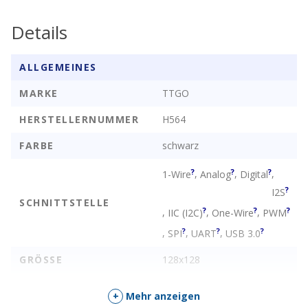
Details
ALLGEMEINES
MARKE
TTGO
HERSTELLERNUMMER
H564
FARBE
schwarz
?
?
?
,
,
,
1-Wire
Analog
Digital
?
I2S
SCHNITTSTELLE
?
?
?
,
,
,
IIC (I2C)
One-Wire
PWM
?
?
?
,
,
,
SPI
UART
USB 3.0
GRÖSSE
128x128
TYP
ESP32-S3
GC9107
ESP32
,
,
+
Mehr anzeigen