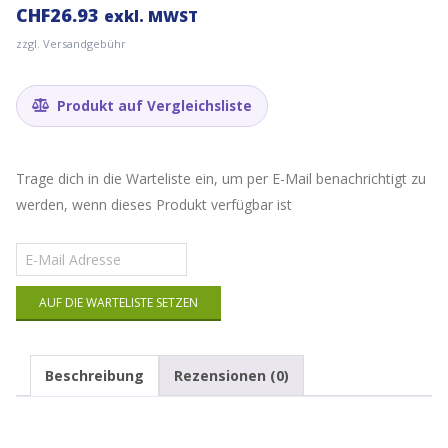
CHF
26.93
exkl. MWST
zzgl. Versandgebühr
Produkt auf Vergleichsliste
Trage dich in die Warteliste ein, um per E-Mail benachrichtigt zu
werden, wenn dieses Produkt verfügbar ist
Gib
deine
E-
AUF DIE WARTELISTE SETZEN
Mail-
Adresse
ein,
um
Beschreibung
Rezensionen (0)
auf
die
Warteliste
für