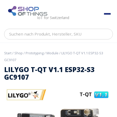
Skip
to
ShopOfThings
content
IoT for Switzerland
Suchen
nach
Produkt,
Hersteller,
Start
/
Shop
/
Prototyping
/
Module
/ LILYGO T-QT V1.1 ESP32-S3
SKU
GC9107
LILYGO T-QT V1.1 ESP32-S3
GC9107