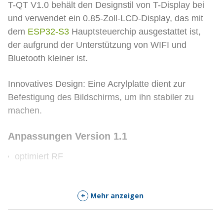
T-QT V1.0 behält den Designstil von T-Display bei
dieses
Produkt
und verwendet ein 0.85-Zoll-LCD-Display, das mit
zu
dem
ESP32-S3
Hauptsteuerchip ausgestattet ist,
kommen
der aufgrund der Unterstützung von WIFI und
Bluetooth kleiner ist.
Innovatives Design: Eine Acrylplatte dient zur
Befestigung des Bildschirms, um ihn stabiler zu
machen.
Anpassungen Version 1.1
optimiert RF
+
Mehr anzeigen