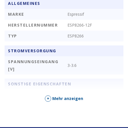
ALLGEMEINES
MARKE
Espressif
HERSTELLERNUMMER
ESP8266-12F
TYP
ESP8266
STROMVERSORGUNG
SPANNUNGSEINGANG
3-3.6
[V]
SONSTIGE EIGENSCHAFTEN
GPIO PINS
22
+
Mehr anzeigen
16-Pin GPIO-Header
,
4 MiB Flash
64 KiB RAM
,
,
KURZBESCHRIEB
80 MHZ CPU
,
WLAN 802.11 b/g/n