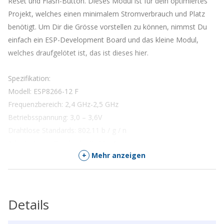
Reset und Flash-Button. Dieses Modul ist für dein optimiertes
Projekt, welches einen minimalem Stromverbrauch und Platz
benötigt. Um Dir die Grösse vorstellen zu können, nimmst Du
einfach ein ESP-Development Board und das kleine Modul,
welches draufgelötet ist, das ist dieses hier.
Spezifikation:
Modell: ESP8266-12 F
Frequenzbereich: 2,4 GHz-2,5 GHz
Betriebsspannung: 3,0 – 3,6V
Drahtlose Standards: 802.11 b / g / n
Arbeitsstrom: Durchschnitt: 80mA
+
Mehr anzeigen
Betriebstemperatur: -40 ° – 125 °
Details