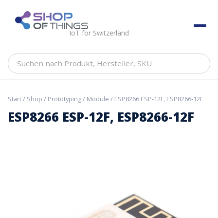
Skip
to
ShopOfThings
content
IoT for Switzerland
Suchen
nach
Produkt,
Hersteller,
Start
/
Shop
/
Prototyping
/
Module
/ ESP8266 ESP-12F, ESP8266-12F
SKU
ESP8266 ESP-12F, ESP8266-12F