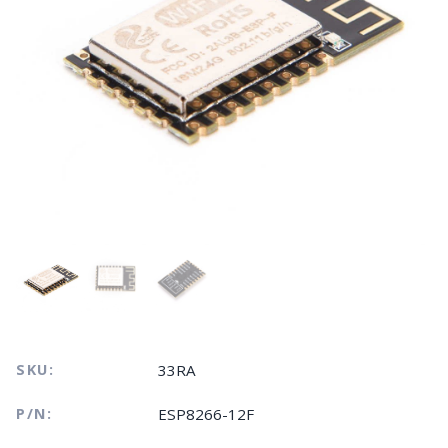
SKU:
33RA
P/N:
ESP8266-12F