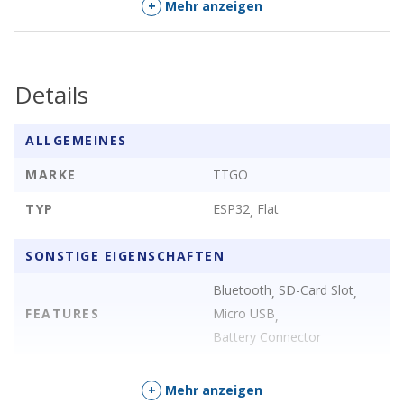
+
Mehr anzeigen
Modul kommt ohne eine Batterie. Diese muss separat
erworben werden.
Details
ALLGEMEINES
MARKE
TTGO
TYP
ESP32
Flat
,
SONSTIGE EIGENSCHAFTEN
Bluetooth
SD-Card Slot
,
,
FEATURES
Micro USB
,
Battery Connector
+
Mehr anzeigen