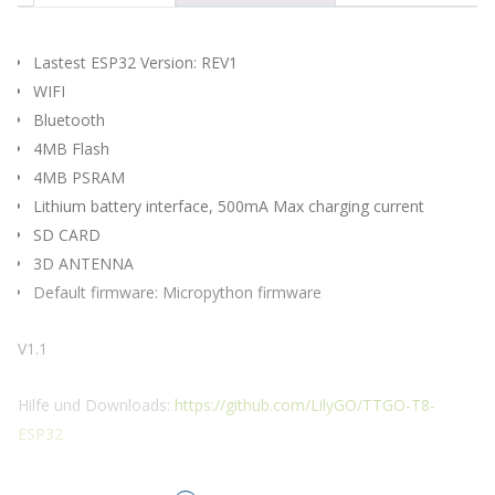
die
Warteliste
für
Lastest ESP32 Version: REV1
dieses
WIFI
Produkt
Bluetooth
zu
kommen
4MB Flash
4MB PSRAM
Lithium battery interface, 500mA Max charging current
SD CARD
3D ANTENNA
Default firmware: Micropython firmware
V1.1
Hilfe und Downloads:
https://github.com/LilyGO/TTGO-T8-
ESP32