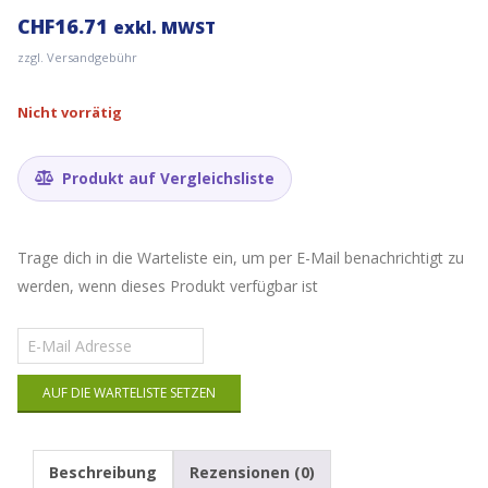
CHF
16.71
exkl. MWST
zzgl. Versandgebühr
Nicht vorrätig
Produkt auf Vergleichsliste
Trage dich in die Warteliste ein, um per E-Mail benachrichtigt zu
werden, wenn dieses Produkt verfügbar ist
Gib
deine
E-
AUF DIE WARTELISTE SETZEN
Mail-
Adresse
ein,
um
Beschreibung
Rezensionen (0)
auf