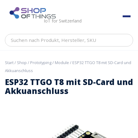
Skip
to
ShopOfThings
content
IoT for Switzerland
Suchen
nach
Produkt,
Hersteller,
Start
/
Shop
/
Prototyping
/
Module
/ ESP32 TTGO T8 mit SD-Card und
SKU
Akkuanschluss
ESP32 TTGO T8 mit SD-Card und
Akkuanschluss