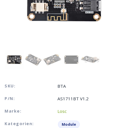
SKU:
BTA
P/N:
AS1711BT V1.2
Marke:
Losc
Kategorien:
Module