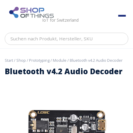
Skip
to
ShopOfThings
content
IoT for Switzerland
Suchen
nach
Produkt,
Hersteller,
Start
/
Shop
/
Prototyping
/
Module
/ Bluetooth v4.2 Audio Decoder
SKU
Bluetooth v4.2 Audio Decoder