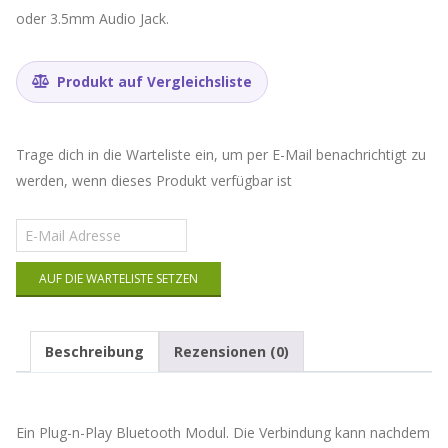
oder 3.5mm Audio Jack.
Produkt auf Vergleichsliste
Trage dich in die Warteliste ein, um per E-Mail benachrichtigt zu
werden, wenn dieses Produkt verfügbar ist
Gib
deine
E-
AUF DIE WARTELISTE SETZEN
Mail-
Adresse
ein,
um
Beschreibung
Rezensionen (0)
auf
die
Warteliste
für
Ein Plug-n-Play Bluetooth Modul. Die Verbindung kann nachdem
dieses