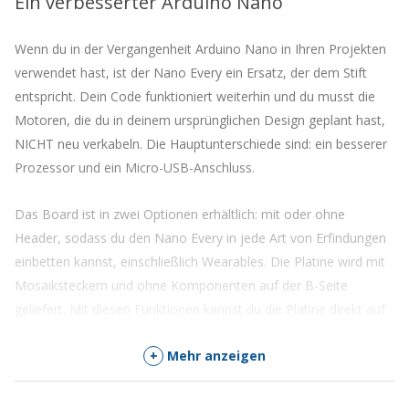
Ein verbesserter Arduino Nano
dieses
Produkt
zu
Wenn du in der Vergangenheit Arduino Nano in Ihren Projekten
kommen
verwendet hast, ist der Nano Every ein Ersatz, der dem Stift
entspricht. Dein Code funktioniert weiterhin und du musst die
Motoren, die du in deinem ursprünglichen Design geplant hast,
NICHT neu verkabeln. Die Hauptunterschiede sind: ein besserer
Prozessor und ein Micro-USB-Anschluss.
Das Board ist in zwei Optionen erhältlich: mit oder ohne
Header, sodass du den Nano Every in jede Art von Erfindungen
einbetten kannst, einschließlich Wearables. Die Platine wird mit
Mosaiksteckern und ohne Komponenten auf der B-Seite
geliefert. Mit diesen Funktionen kannst du die Platine direkt auf
dein eigenes Design löten und so die Höhe deines gesamten
+
Mehr anzeigen
Prototyps minimieren.
Oh, und haben wir den verbesserten Preis erwähnt? Dank eines