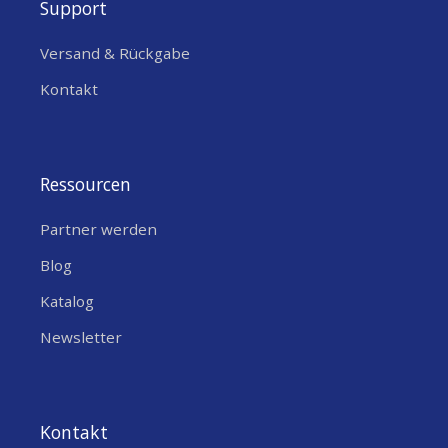
Support
FRITZING IN .FZPZ
Versand & Rückgabe
Kontakt
Pinbelegung
Ressourcen
Partner werden
Blog
Katalog
Newsletter
Kontakt