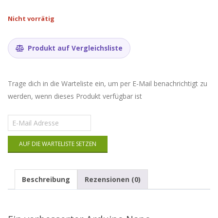
Nicht vorrätig
Produkt auf Vergleichsliste
Trage dich in die Warteliste ein, um per E-Mail benachrichtigt zu
werden, wenn dieses Produkt verfügbar ist
Gib
deine
E-
AUF DIE WARTELISTE SETZEN
Mail-
Adresse
ein,
um
Beschreibung
Rezensionen (0)
auf
die
Warteliste
für