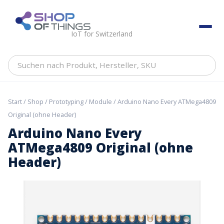
Skip
to
ShopOfThings
content
IoT for Switzerland
Suchen
nach
Produkt,
Hersteller,
Start
/
Shop
/
Prototyping
/
Module
/ Arduino Nano Every ATMega4809
SKU
Original (ohne Header)
Arduino Nano Every
ATMega4809 Original (ohne
Header)