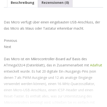
um
Beschreibung
Rezensionen (0)
auf
die
Warteliste
für
Das Micro verfügt über einen eingebauten USB-Anschluss, der
dieses
Produkt
das Micro als Maus oder Tastatur erkennbar macht.
zu
kommen
Previous
Next
Das Micro ist ein Mikrocontroller-Board auf Basis des
ATmega32U4 (Datenblatt), das in Zusammenarbeit mit
Adafruit
entwickelt wurde. Es hat 20 digitale Ein-/Ausgangs-Pins (von
denen 7 als PWM-Ausgänge und 12 als analoge Eingänge
verwendet werden können), einen 16-MHz-Quarzoszillator,
einen Micro-USB-Anschluss, einen ICSP-Header und einen
Reset-Taster. Es enthält alles, was zur Unterstützung des
Mikrocontrollers benötigt wird; schließen Sie es einfach mit