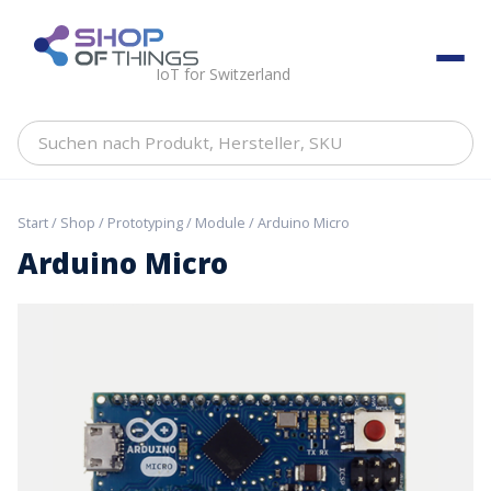
Skip
to
ShopOfThings
content
IoT for Switzerland
Suchen
nach
Produkt,
Hersteller,
Start
/
Shop
/
Prototyping
/
Module
/ Arduino Micro
SKU
Arduino Micro