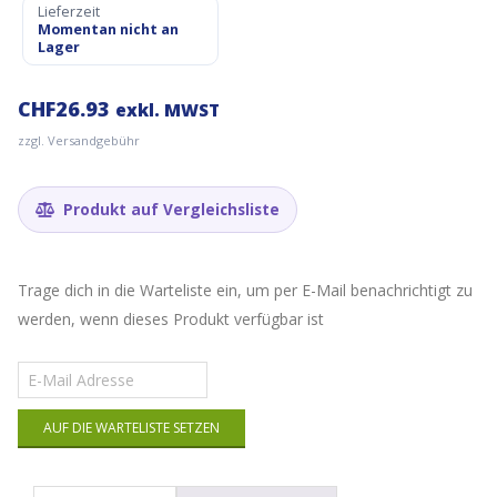
Lieferzeit
Momentan nicht an
Lager
CHF
26.93
exkl. MWST
zzgl. Versandgebühr
Produkt auf Vergleichsliste
Trage dich in die Warteliste ein, um per E-Mail benachrichtigt zu
werden, wenn dieses Produkt verfügbar ist
Gib
deine
E-
AUF DIE WARTELISTE SETZEN
Mail-
Adresse
ein,