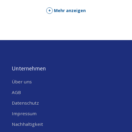
um Dein Board zu konfigurieren, die
Arduino-Software
(IDE) zu
+
Mehr anzeigen
verwenden und mit der Codierung und Elektronik zu basteln.
Im Bereich
Tutorials
findest Du Beispiele aus Bibliotheken und
integrierte Sketches sowie weitere nützliche Informationen, um
Dein Wissen über die Arduino-Hardware und -Software zu
erweitern.
Brauchst Du Hilfe?
Unternehmen
Über uns
Schaue im Arduino-Forum nach, wenn Du Fragen zur
Arduino-
Sprache
hast oder wissen möchtest, wie Du eigenen
Projekte
AGB
mit Arduino
erstellen kannst. Benötigst Du Hilfe mit Deinem
Datenschutz
Board, wende Dich bitte an den offiziellen Arduino-Benutzer-
Support, wie auf der Arduino
Impressum
Kontakt-Seite
beschrieben.
Nachhaltigkeit