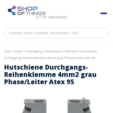
Skip
to
ShopOfThings
content
IoT for Switzerland
Suchen
nach
Produkt,
Hersteller,
Start
/
Shop
/
Prototyping
/
Hutschiene / DIN-Rail
/ Hutschiene
SKU
Durchgangs-Reihenklemme 4mm2 grau Phase/Leiter Atex 95
Hutschiene Durchgangs-
Reihenklemme 4mm2 grau
Phase/Leiter Atex 95