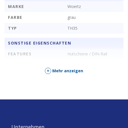
anschliessbarer
0.5 – 4 mm²
MARKE
Woertz
Leiterquerschnitt eindrähtig
FARBE
grau
Bemessungsstrom In
32 A
TYP
TH35
Bemessungsspannung
1000 V
Ausführung elektrischer
SONSTIGE EIGENSCHAFTEN
Schraubanschluss
Anschluss 2
FEATURES
Hutschiene / DIN-Rail
Anschlussposition
seitlich
+
Mehr anzeigen
Anzahl der Etagen
1
Montageart
Hutschiene TH35
Werkstoff des Isolierkörpers
Thermoplast
Betriebstemperatur
105 – 105 °C
Brennbarkeitsklasse des
V2
Isolierstoffs nach UL 94
Unternehmen