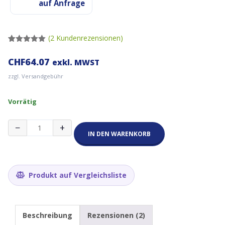
auf Anfrage
(
2
Kundenrezensionen)
Bewertet
2
mit
5.00
CHF
64.07
exkl. MWST
von 5,
basierend
zzgl. Versandgebühr
auf
Kundenbewertungen
Vorrätig
HDMI
−
+
Touchscreen
IN DEN WARENKORB
Monitor
7
Zoll
1024x600
Produkt auf Vergleichsliste
(zB
für
Raspberry
Pi,
Beschreibung
Rezensionen (2)
Windows)