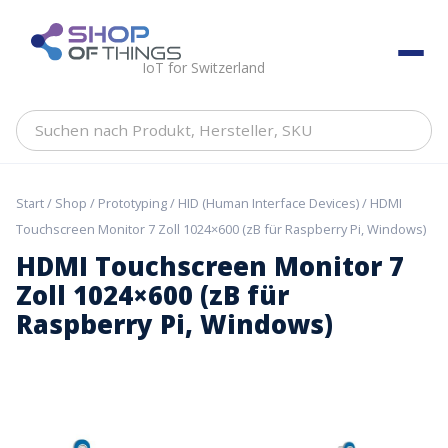
Skip
to
ShopOfThings
content
IoT for Switzerland
Suchen
nach
Produkt,
Hersteller,
Start
/
Shop
/
Prototyping
/
HID (Human Interface Devices)
/ HDMI
SKU
Touchscreen Monitor 7 Zoll 1024×600 (zB für Raspberry Pi, Windows)
HDMI Touchscreen Monitor 7
Zoll 1024×600 (zB für
Raspberry Pi, Windows)