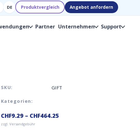
Produktvergleich
Angebot anfordern
DE
wendungen
Partner
Unternehmen
Support
SKU:
GIFT
Kategorien:
CHF
9.29
–
CHF
464.25
zzgl. Versandgebühr