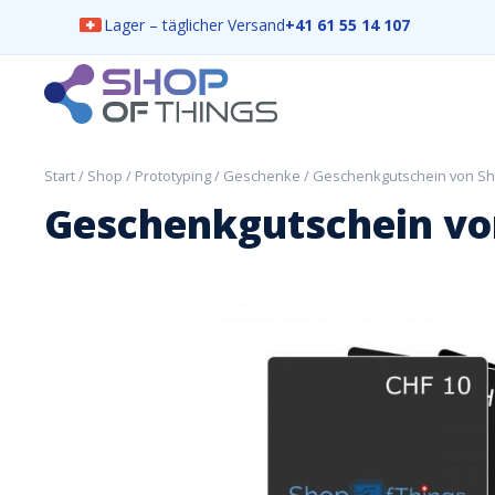
Lager – täglicher Versand
+41 61 55 14 107
Skip
to
content
ShopOfThings
Start
/
Shop
/
Prototyping
/
Geschenke
/ Geschenkgutschein von S
Geschenkgutschein vo