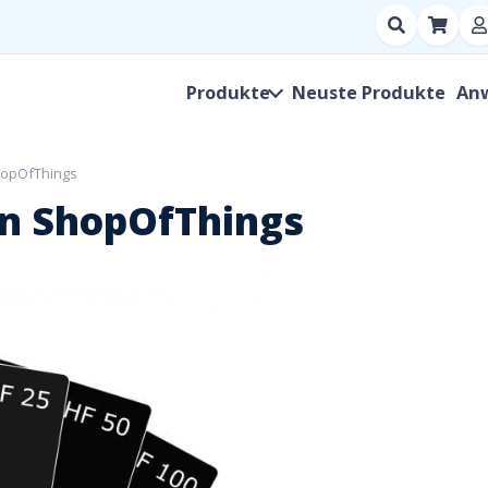
Suchen
nach
Produkt,
Produkte
Neuste Produkte
An
Hersteller,
SKU
hopOfThings
n ShopOfThings