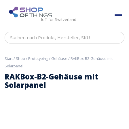
Skip
to
ShopOfThings
content
IoT for Switzerland
Suchen
nach
Produkt,
Hersteller,
Start
/
Shop
/
Prototyping
/
Gehäuse
/ RAKBox-B2-Gehäuse mit
SKU
Solarpanel
RAKBox-B2-Gehäuse mit
Solarpanel