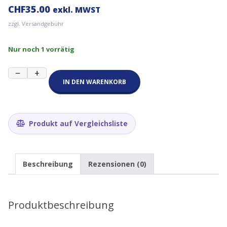
CHF
35.00
exkl. MWST
zzgl. Versandgebühr
Nur noch 1 vorrätig
RAKBox-
−
+
B2-
IN DEN WARENKORB
Gehäuse
mit
Solarpanel
Menge
Produkt auf Vergleichsliste
Beschreibung
Rezensionen (0)
Produktbeschreibung