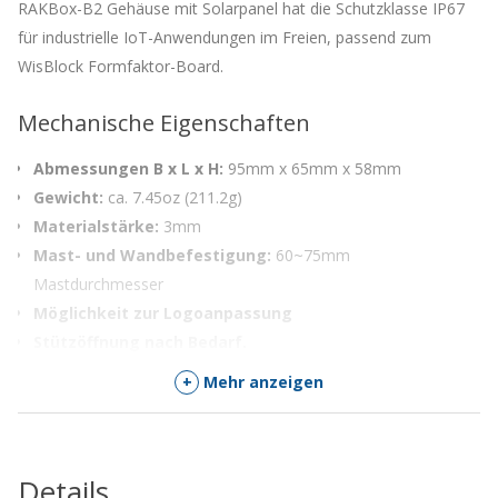
RAKBox-B2 Gehäuse mit Solarpanel hat die Schutzklasse IP67
für industrielle IoT-Anwendungen im Freien, passend zum
WisBlock Formfaktor-Board.
Mechanische Eigenschaften
Abmessungen B x L x H:
95mm x 65mm x 58mm
Gewicht:
ca. 7.45oz (211.2g)
Materialstärke:
3mm
Mast- und Wandbefestigung:
60~75mm
Mastdurchmesser
Möglichkeit zur Logoanpassung
Stützöffnung nach Bedarf.
+
Mehr anzeigen
Board Support
Unterstützt das WisBlock-Formfaktor-Board, die detailliert
Details
abgestimmten WisBlock-Module umfassen Folgendes: