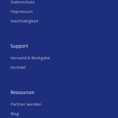
Datenschutz
Solarpanel
Impressum
Interne Montageplatten
Wandhalterung
Nachhaltigkeit
Zubehör für die Mastmontage
2 x Dübel
Montageschrauben und Abstandshalter
Support
Montageschrauben
Versand & Rückgabe
Dokumentation
Kontakt
WisBlockRAKBox-B2 Enclosure
Ressourcen
Partner werden
Blog