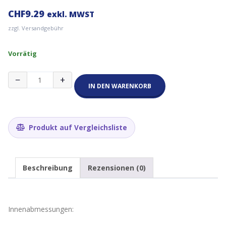
CHF
9.29
exkl. MWST
zzgl. Versandgebühr
Vorrätig
Lilygo
−
+
TTGO
IN DEN WARENKORB
FSH711
Kunststoffbox
Outdoor
Wasserdicht
Produkt auf Vergleichsliste
für
ESP32
Menge
Beschreibung
Rezensionen (0)
Innenabmessungen: