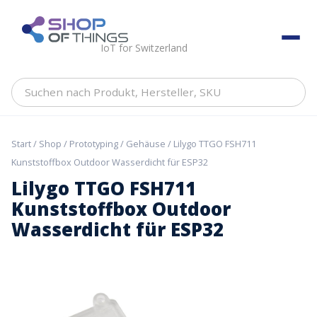
Skip
to
ShopOfThings
content
IoT for Switzerland
Suchen
nach
Produkt,
Hersteller,
Start
/
Shop
/
Prototyping
/
Gehäuse
/ Lilygo TTGO FSH711
SKU
Kunststoffbox Outdoor Wasserdicht für ESP32
Lilygo TTGO FSH711
Kunststoffbox Outdoor
Wasserdicht für ESP32