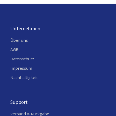
Unternehmen
Über uns
AGB
Datenschutz
Lieferliste:
Impressum
(Shell only，Does not include TTGO Lora Board)
Nachhaltigkeit
1 X FSH711 Plastic Box（Outdoor waterproof）
4 X Screw
Support
Versand & Rückgabe