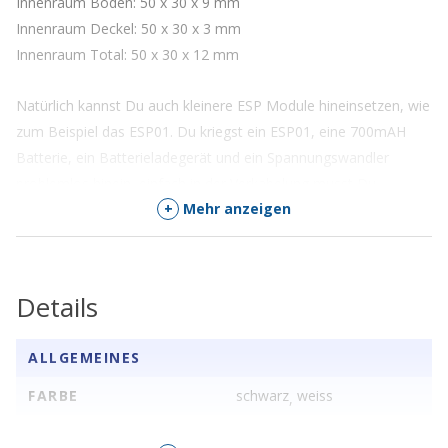
Innenraum Boden: 50 x 30 x 9 mm
Innenraum Deckel: 50 x 30 x 3 mm
Innenraum Total: 50 x 30 x 12 mm
Natürlich kannst Du auch kleinere ESP Module hineinsetzen, wie
zum Beispiel das ESP01. Du kriegst ein ESP01, eine 700mAH
Batterie, ein Batterieladegerät und ein Spannungswandler
problemlos hinein, einfach in der Verkabelung musst Du
+
Mehr anzeigen
Fingerspitzengefühl und Geduld beweisen.
Das Gehäuse
hat auf beiden
Details
Seiten je ein
rundes Loch
ALLGEMEINES
von
gemessenen
FARBE
schwarz
weiss
,
5.7 mm
Durchmesser.