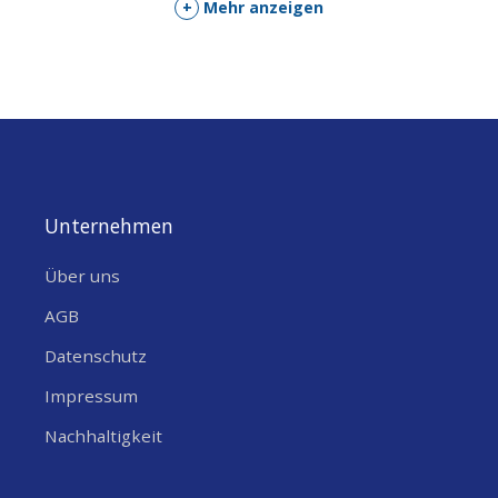
+
Mehr anzeigen
Die zwei Stücke schnappen über total 4 selbsteinrastende
Verschlüsse zusammen. Das ganze hält ohne zusätzliche
Befestigung sehr gut zusammen.
! Achtung: Das ESP8266 NodeMCU V3 Modul und das ESP32
Entwicklungsboard passen hier nicht rein, nur das
ESP8266
NodeMCU Entwicklungsboard V2
Unternehmen
oder etwas kleineres!
Über uns
AGB
Datenschutz
Impressum
Nachhaltigkeit