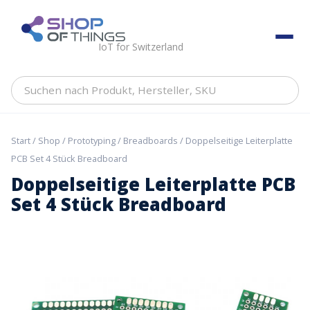
Skip
to
ShopOfThings
content
IoT for Switzerland
Suchen
nach
Produkt,
Hersteller,
Start
/
Shop
/
Prototyping
/
Breadboards
/ Doppelseitige Leiterplatte
SKU
PCB Set 4 Stück Breadboard
Doppelseitige Leiterplatte PCB
Set 4 Stück Breadboard