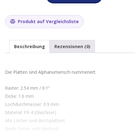
PCB
Set
4
Stück
Produkt auf Vergleichsliste
Breadboard
Menge
Beschreibung
Rezensionen (0)
Die Platten sind Alphanumerisch nummeriert.
Raster: 2.54 mm / 0.1”
Dicke: 1.6 mm
Lochdurchmesser: 0.9 mm
Material: FR-4 (Glasfaser)
Alle Löcher sind durchplattiert
Beide Seiten sind identisch