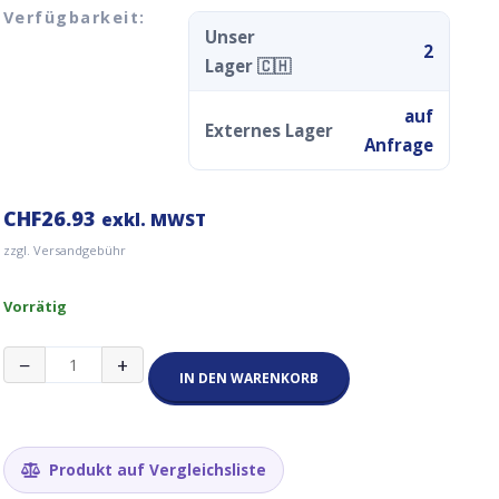
Verfügbarkeit:
Unser
2
Lager 🇨🇭
auf
Externes Lager
Anfrage
CHF
26.93
exkl. MWST
zzgl. Versandgebühr
Vorrätig
Lilygo
−
+
TTGO
IN DEN WARENKORB
T-
Higrow
Motor
Bewässerungspumpe
Produkt auf Vergleichsliste
Menge