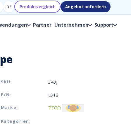
Produktvergleich
Angebot anfordern
DE
wendungen
Partner
Unternehmen
Support
mpe
SKU:
343J
P/N:
L912
Marke:
TTGO
Kategorien: