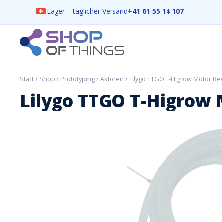
Lager – täglicher Versand
+41 61 55 14 107
Skip
to
content
ShopOfThings
Start
/
Shop
/
Prototyping
/
Aktoren
/ Lilygo TTGO T-Higrow Motor 
Lilygo TTGO T-Higro