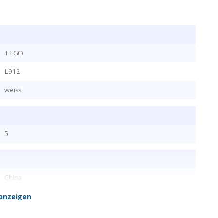
TTGO
L912
weiss
.tinkercad.com/search?category=tinkercad&q=HiGrow
5
China
ln.
anzeigen