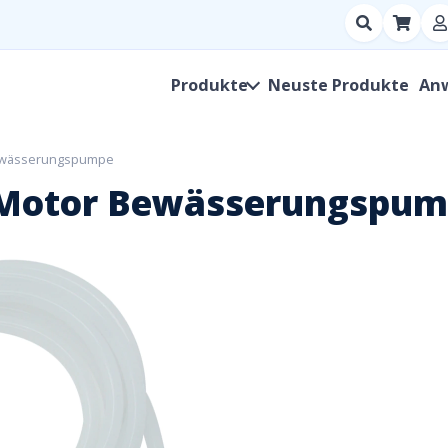
Suchen
nach
Produkt,
Produkte
Neuste Produkte
An
Hersteller,
SKU
Bewässerungspumpe
w Motor Bewässerungspu