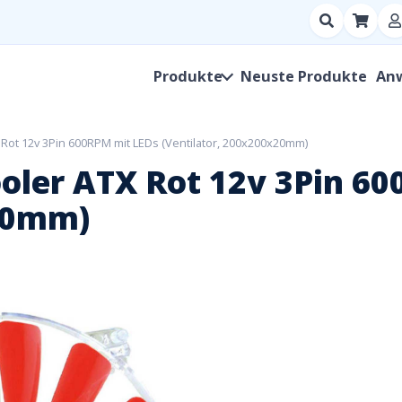
Suchen
nach
Produkt,
Produkte
Neuste Produkte
An
Hersteller,
SKU
Rot 12v 3Pin 600RPM mit LEDs (Ventilator, 200x200x20mm)
oler ATX Rot 12v 3Pin 6
x20mm)