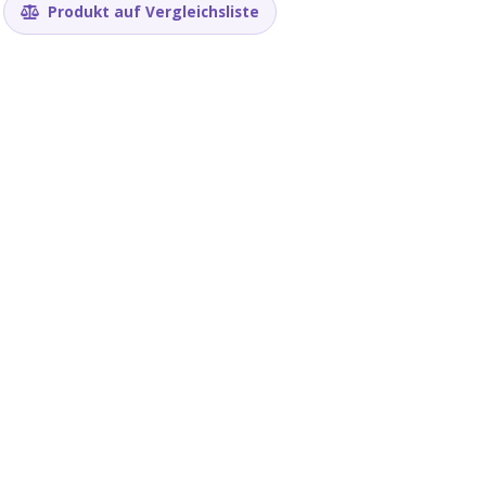
12v
Produkt auf Vergleichsliste
3Pin
600RPM
mit
LEDs
(Ventilator,
200x200x20mm)
Menge