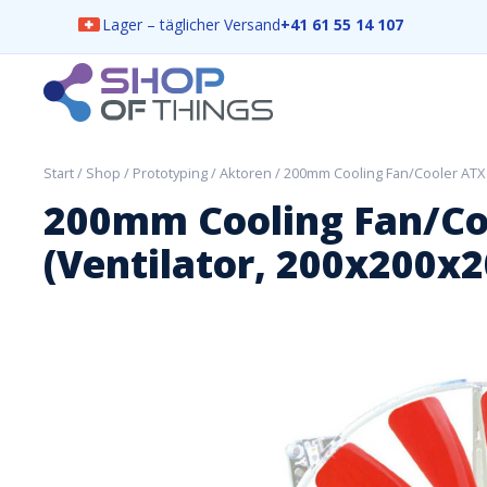
Lager – täglicher Versand
+41 61 55 14 107
Skip
to
content
ShopOfThings
Start
/
Shop
/
Prototyping
/
Aktoren
/ 200mm Cooling Fan/Cooler ATX 
200mm Cooling Fan/Co
(Ventilator, 200x200