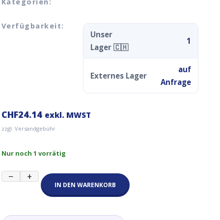
Kategorien:
Verfügbarkeit:
Unser
1
Lager 🇨🇭
auf
Externes Lager
Anfrage
CHF
24.14
exkl. MWST
zzgl. Versandgebühr
Nur noch 1 vorrätig
200mm
−
+
Cooling
IN DEN WARENKORB
Fan/Cooler
ATX
Rot