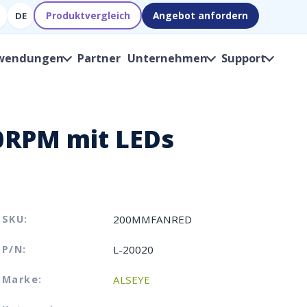
Produktvergleich
Angebot anfordern
DE
wendungen
Partner
Unternehmen
Support
00RPM mit LEDs
SKU:
200MMFANRED
P/N:
L-20020
Marke:
ALSEYE