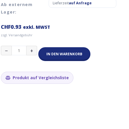
Lieferzeit
auf Anfrage
Ab externem
Lager:
CHF
0.93
exkl. MWST
zzgl. Versandgebühr
SOT23/SOP10
−
+
nach
IN DEN WARENKORB
DIP10
Adapter
Menge
Produkt auf Vergleichsliste