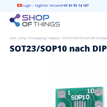
Lager – täglicher Versand
+41 61 55 14 107
Skip
to
content
ShopOfThings
Start
/
Shop
/
Prototyping
/
Adapter
/ SOT23/SOP10 nach DIP10 Adap
SOT23/SOP10 nach DIP