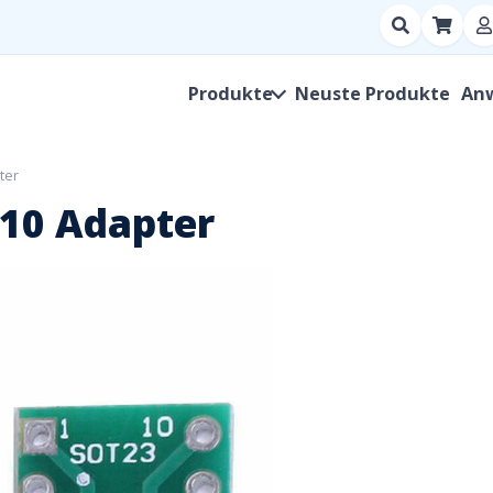
Suchen
nach
Produkt,
Produkte
Neuste Produkte
An
Hersteller,
SKU
ter
10 Adapter