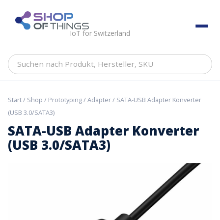
Skip
to
ShopOfThings
content
IoT for Switzerland
Suchen
nach
Produkt,
Hersteller,
Start
/
Shop
/
Prototyping
/
Adapter
/ SATA-USB Adapter Konverter
SKU
(USB 3.0/SATA3)
SATA-USB Adapter Konverter
(USB 3.0/SATA3)