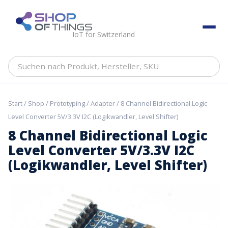
Skip
to
ShopOfThings
content
IoT for Switzerland
Suchen
nach
Produkt,
Hersteller,
Start
/
Shop
/
Prototyping
/
Adapter
/ 8 Channel Bidirectional Logic
SKU
Level Converter 5V/3.3V I2C (Logikwandler, Level Shifter)
8 Channel Bidirectional Logic
Level Converter 5V/3.3V I2C
(Logikwandler, Level Shifter)