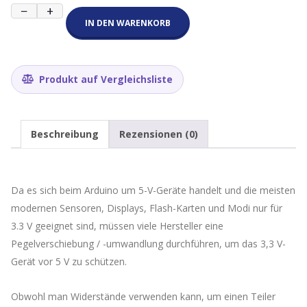
8
−
+
Channel
IN DEN WARENKORB
Bidirectional
Logic
Level
Converter
Produkt auf Vergleichsliste
5V/3.3V
I2C
(Logikwandler,
Level
Beschreibung
Rezensionen (0)
Shifter)
Menge
Da es sich beim Arduino um 5-V-Geräte handelt und die meisten
modernen Sensoren, Displays, Flash-Karten und Modi nur für
3.3 V geeignet sind, müssen viele Hersteller eine
Pegelverschiebung / -umwandlung durchführen, um das 3,3 V-
Gerät vor 5 V zu schützen.
Obwohl man Widerstände verwenden kann, um einen Teiler