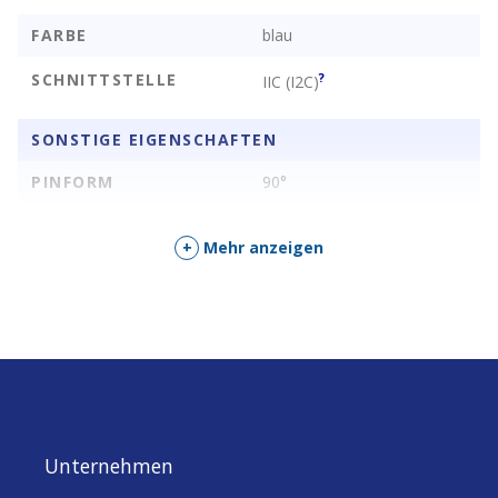
ansteuern können. Er soll auf einem Steckbrett zwischen zwei
Logikchips sitzen!
FARBE
blau
SCHNITTSTELLE
?
IIC (I2C)
SONSTIGE EIGENSCHAFTEN
PINFORM
90°
+
Mehr anzeigen
Unternehmen