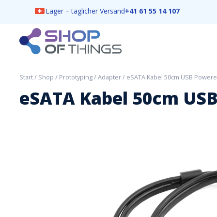
Lager – täglicher Versand
+41 61 55 14 107
Skip
to
content
ShopOfThings
Start
/
Shop
/
Prototyping
/
Adapter
/ eSATA Kabel 50cm USB Power
eSATA Kabel 50cm US