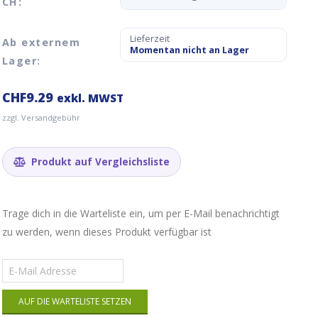
CH:
Lieferzeit
Ab externem
Momentan nicht an Lager
Lager:
CHF
9.29
exkl. MWST
zzgl. Versandgebühr
Produkt auf Vergleichsliste
Trage dich in die Warteliste ein, um per E-Mail benachrichtigt
zu werden, wenn dieses Produkt verfügbar ist
Gib
deine
E-
AUF DIE WARTELISTE SETZEN
Mail-