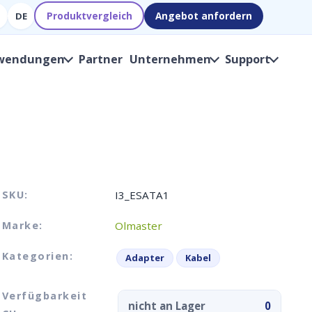
Produktvergleich
Angebot anfordern
DE
wendungen
Partner
Unternehmen
Support
SKU:
I3_ESATA1
Marke:
Olmaster
Kategorien:
Adapter
Kabel
Verfügbarkeit
nicht an Lager
0