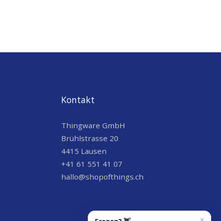
Kontakt
Thingware GmbH
Brühlstrasse 20
4415 Lausen
+41 61 551 41 07
hallo@shopofthings.ch