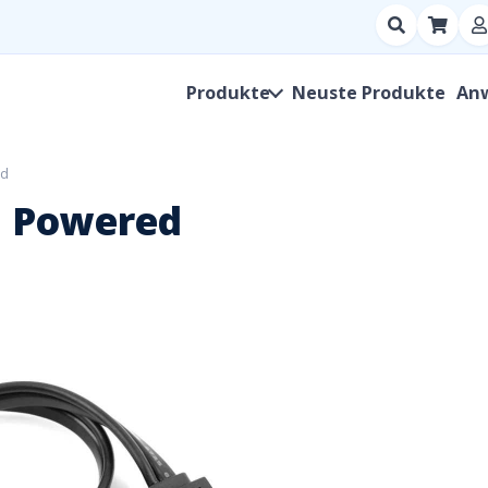
Suchen
nach
Produkt,
Produkte
Neuste Produkte
An
Hersteller,
SKU
ed
B Powered