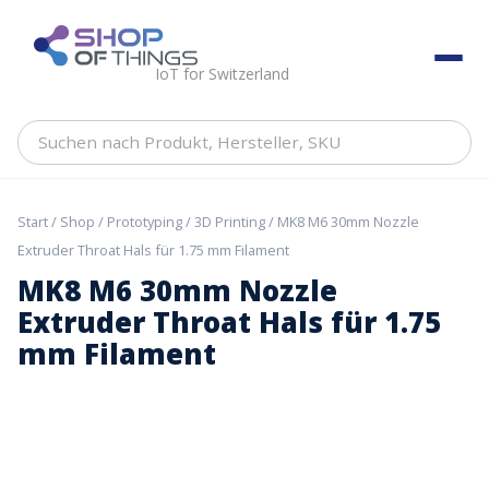
Skip
to
ShopOfThings
content
IoT for Switzerland
Suchen
nach
Produkt,
Hersteller,
Start
/
Shop
/
Prototyping
/
3D Printing
/ MK8 M6 30mm Nozzle
SKU
Extruder Throat Hals für 1.75 mm Filament
MK8 M6 30mm Nozzle
Extruder Throat Hals für 1.75
mm Filament