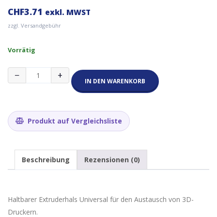
CHF
3.71
exkl. MWST
zzgl. Versandgebühr
Vorrätig
MK8
−
+
M6
IN DEN WARENKORB
30mm
Nozzle
Extruder
Throat
Produkt auf Vergleichsliste
Hals
für
1.75
mm
Beschreibung
Rezensionen (0)
Filament
Menge
Haltbarer Extruderhals Universal für den Austausch von 3D-
Druckern.