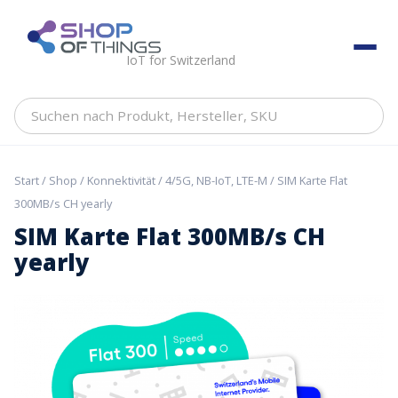
Skip
to
ShopOfThings
content
IoT for Switzerland
Suchen
nach
Produkt,
Hersteller,
Start
/
Shop
/
Konnektivität
/
4/5G, NB-IoT, LTE-M
/ SIM Karte Flat
SKU
300MB/s CH yearly
SIM Karte Flat 300MB/s CH
yearly