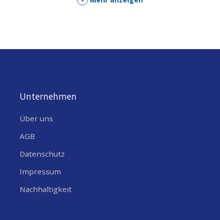
deine Nutzung. So kannst du dein Abo jederzeit pausieren,
reaktivieren oder kündigen. Genauso, wie du es gerade
benötigst. SIM-Übersicht, Geschwindigkeitseinstellungen,
Abrechnungen, Roaming Datenpakete und alle weiteren Abo-
Angelegenheiten kannst du in deinem Cockpit jederzeit einsehen
und ändern.
Unternehmen
Roaming Upgrade
Über uns
In deinem Cockpit kannst du flexibel Datenpakete für die ganze
AGB
Welt dazu buchen.
Datenschutz
Und so gehst du vor
Impressum
SIM Karte bei ShopOfThings.ch bestellen
Nachhaltigkeit
Nach Erhalt die SIM-Karte via
https://connect.digitalrepublic.ch
registrieren
Persönliche Daten eingeben und Online-Identitätscheck