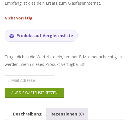
Empfang ist dies dein Ersatz zum Glasfaserinternet.
Nicht vorrätig
Produkt auf Vergleichsliste
Trage dich in die Warteliste ein, um per E-Mail benachrichtigt zu
werden, wenn dieses Produkt verfügbar ist
Gib
deine
E-
AUF DIE WARTELISTE SETZEN
Mail-
Adresse
ein,
um
Beschreibung
Rezensionen (0)
auf
die
Warteliste