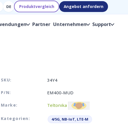
Produktvergleich
Angebot anfordern
DE
wendungen
Partner
Unternehmen
Support
SKU:
34Y4
P/N:
EM400-MUD
Marke:
Teltonika
Kategorien:
4/5G, NB-IoT, LTE-M