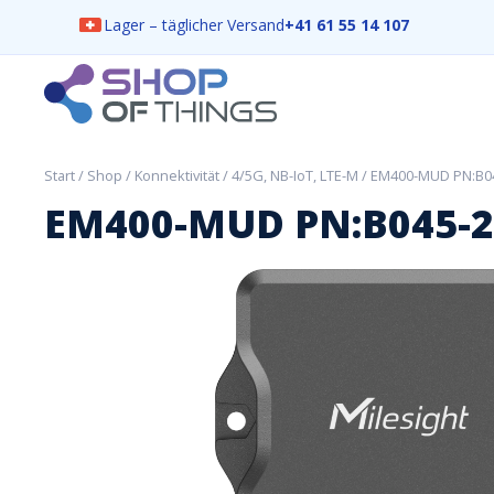
Lager – täglicher Versand
+41 61 55 14 107
Skip
to
content
ShopOfThings
Start
/
Shop
/
Konnektivität
/
4/5G, NB-IoT, LTE-M
/ EM400-MUD PN:B045
EM400-MUD PN:B045-2 