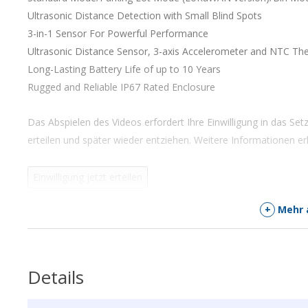
Ultrasonic Distance Detection with Small Blind Spots
3-in-1 Sensor For Powerful Performance
Ultrasonic Distance Sensor, 3-axis Accelerometer and NTC Th
Long-Lasting Battery Life of up to 10 Years
Rugged and Reliable IP67 Rated Enclosure
Das Abspielen des Videos erfordert Ihre Einwilligung in das Set
erteilen und später wieder entziehen. Weitere Informationen er
Einwilligung jetzt erteilen
+
Mehr 
Einwilligung zurückziehen
ACCURACY DISTANCE:
± (1+0.3%*
Details
BATTERIE/AKKU:
2 x 9000 