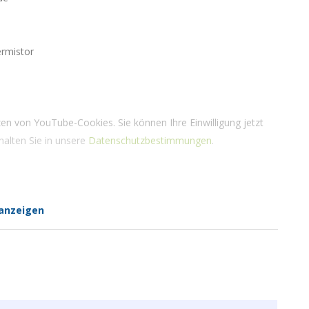
ermistor
zen von YouTube-Cookies. Sie können Ihre Einwilligung jetzt
halten Sie in unsere
Datenschutzbestimmungen
.
anzeigen
S) cm, S=distance / (- 15°C ~ 60°C)2
mAh ER26500 Li-SOCL2 Batteries