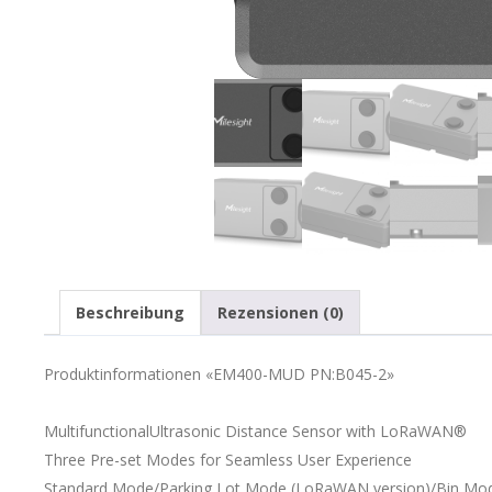
Beschreibung
Rezensionen (0)
Produktinformationen «EM400-MUD PN:B045-2»
MultifunctionalUltrasonic Distance Sensor with LoRaWAN®
Three Pre-set Modes for Seamless User Experience
Standard Mode/Parking Lot Mode (LoRaWAN version)/Bin Mo