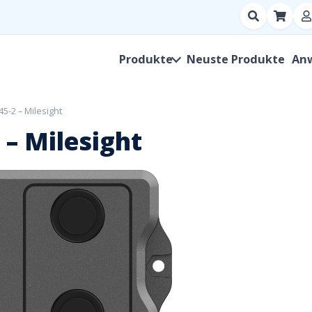
Suchen
nach
Produkt,
Produkte
Neuste Produkte
An
Hersteller,
SKU
-2 – Milesight
– Milesight