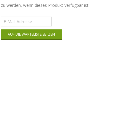
zu werden, wenn dieses Produkt verfügbar ist
Gib
deine
E-
AUF DIE WARTELISTE SETZEN
Mail-
Adresse
ein,
um
auf
die
Warteliste
für
dieses
Produkt
zu
kommen