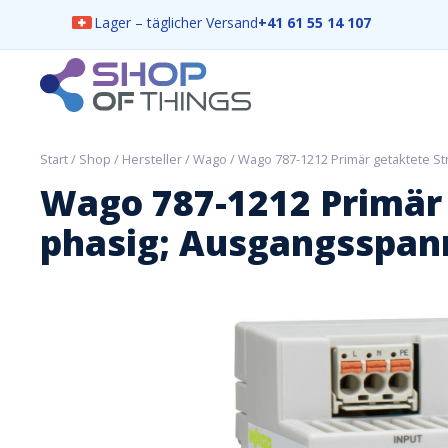
Lager – täglicher Versand
+41 61 55 14 107
Skip
to
content
ShopOfThings
Start
/
Shop
/
Hersteller
/
Wago
/ Wago 787-1212 Primär getaktete S
Wago 787-1212 Primär 
phasig; Ausgangsspan