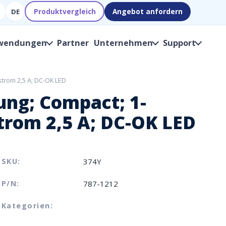
Produktvergleich
Angebot anfordern
DE
wendungen
Partner
Unternehmen
Support
trom 2,5 A; DC-OK LED
ng; Compact; 1-
rom 2,5 A; DC-OK LED
SKU:
374Y
P/N:
787-1212
Kategorien: