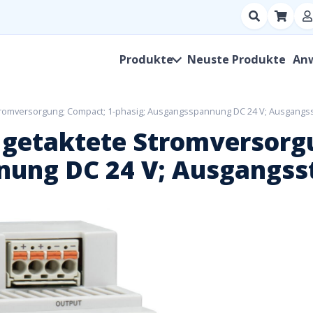
Suchen
nach
Produkt,
Produkte
Neuste Produkte
An
Hersteller,
SKU
tromversorgung; Compact; 1-phasig; Ausgangsspannung DC 24 V; Ausgangss
getaktete Stromversorgu
nung DC 24 V; Ausgangsst