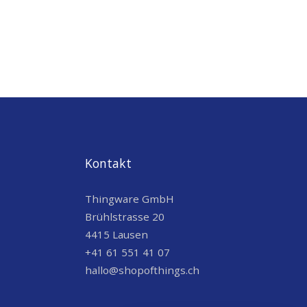
Kontakt
Thingware GmbH
Brühlstrasse 20
4415 Lausen
+41 61 551 41 07
hallo@shopofthings.ch