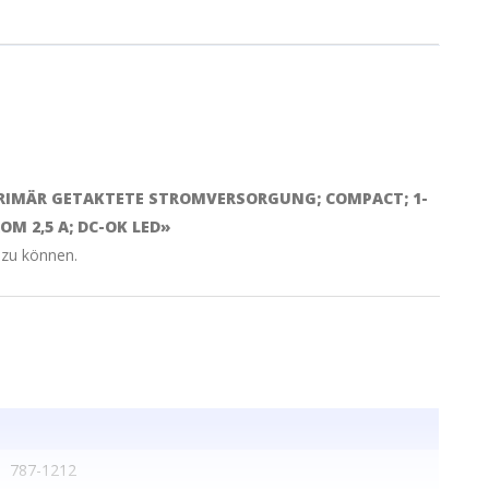
 PRIMÄR GETAKTETE STROMVERSORGUNG; COMPACT; 1-
M 2,5 A; DC-OK LED»
 zu können.
787-1212