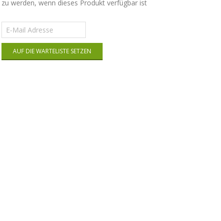
zu werden, wenn dieses Produkt verfügbar ist
Gib
deine
E-
AUF DIE WARTELISTE SETZEN
Mail-
Adresse
ein,
um
auf
die
Warteliste
für
dieses
Produkt
zu
kommen