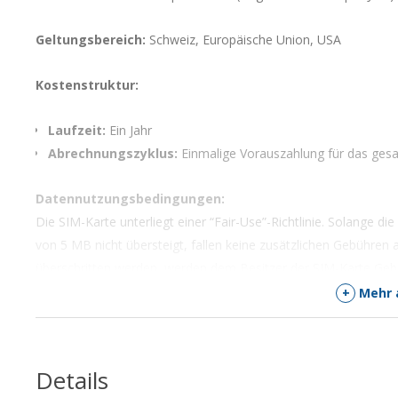
Geltungsbereich:
Schweiz, Europäische Union, USA
Kostenstruktur:
Laufzeit:
Ein Jahr
Abrechnungszyklus:
Einmalige Vorauszahlung für das ges
Datennutzungsbedingungen:
Die SIM-Karte unterliegt einer “Fair-Use”-Richtlinie. Solange
von 5 MB nicht übersteigt, fallen keine zusätzlichen Gebühre
überschritten werden, werden dem Besitzer der SIM-Karte Geb
+
Mehr 
Zusätzliche Datenkosten:
CHF 0.05 pro MB
Länder Abdeckung
Details