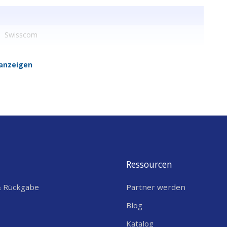
Swisscom
anzeigen
Ressourcen
& Rückgabe
Partner werden
Blog
Katalog