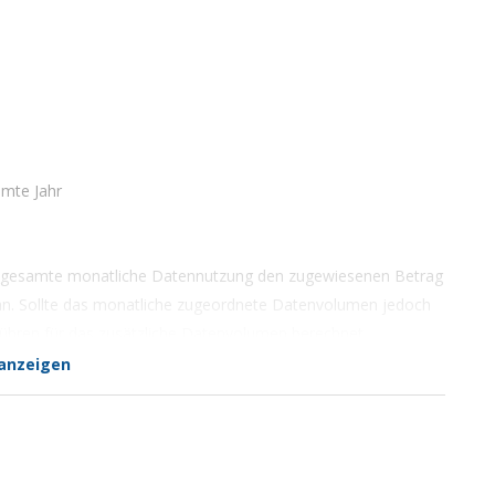
amte Jahr
 die gesamte monatliche Datennutzung den zugewiesenen Betrag
n an. Sollte das monatliche zugeordnete Datenvolumen jedoch
ühren für das zusätzliche Datenvolumen berechnet.
anzeigen