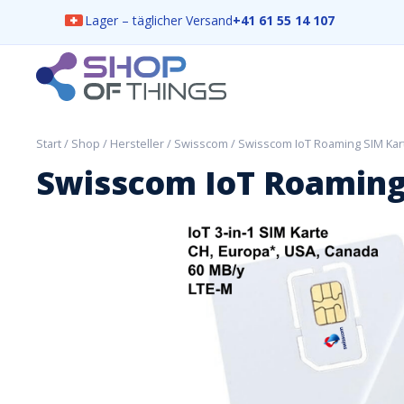
Lager – täglicher Versand
+41 61 55 14 107
Skip
to
content
ShopOfThings
Start
/
Shop
/
Hersteller
/
Swisscom
/ Swisscom IoT Roaming SIM Kar
Swisscom IoT Roaming