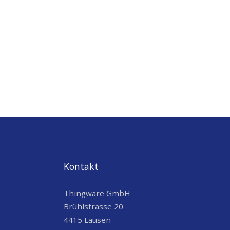
Kontakt
Thingware GmbH
Brühlstrasse 20
4415 Lausen