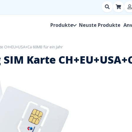
Suchen
nach
Produkt,
Produkte
Neuste Produkte
An
Hersteller,
SKU
te CH+EU+USA+Ca 60MB für ein Jahr
 SIM Karte CH+EU+USA+Ca