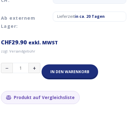
CH:
Lieferzeit
in ca. 20 Tagen
Ab externem
Lager:
CHF
29.90
exkl. MWST
zzgl. Versandgebühr
Swisscom
−
+
IoT
IN DEN WARENKORB
Roaming
SIM
Karte
CH+EU+USA+Ca
Produkt auf Vergleichsliste
60MB
für
ein
Jahr
Menge