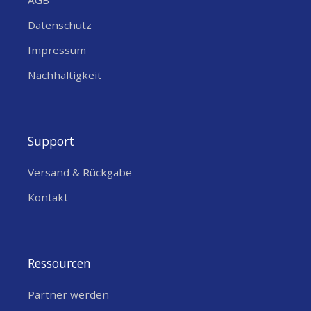
AGB
Einsatzmöglichkeiten für dein
Datenschutz
Unternehmen
Impressum
Outdoor-Mobilität
: Befestige dein
Nachhaltigkeit
Unify-Gehäuse sicher an Kleidung oder
Rucksäcken für Feldarbeit.
Industrieanwendungen
: Nutze den Clip
Support
für mobile IoT-Geräte an Gurtbändern
in Lagerhallen.
Versand & Rückgabe
Kontakt
Rettungseinsätze
: Ermögliche
schnellen Zugriff auf Geräte durch
bequeme Gurtmontage.
Ressourcen
Freizeitaktivitäten
: Ideal für Wanderer
oder Outdoor-Enthusiasten mit
Partner werden
tragbaren Geräten.