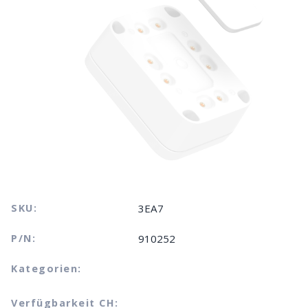
SKU:
3EA7
P/N:
910252
Kategorien:
Verfügbarkeit CH: