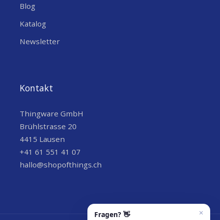
Blog
Katalog
Technische Spezifikationen
Newsletter
SPEZIFIKATION
DETAILS
Material
ABS UL94V-0
Kontakt
Wandstärke
4.0 mm
Thingware GmbH
Brühlstrasse 20
Unterstützte
35 mm (typisch)
4415 Lausen
Gurtenbreite
+41 61 551 41 07
Unterstützte
hallo@shopofthings.ch
5 mm (typisch)
Gurtenstärke
Unify-Gehäuse
100x75x38 mm,
Kompatibilität