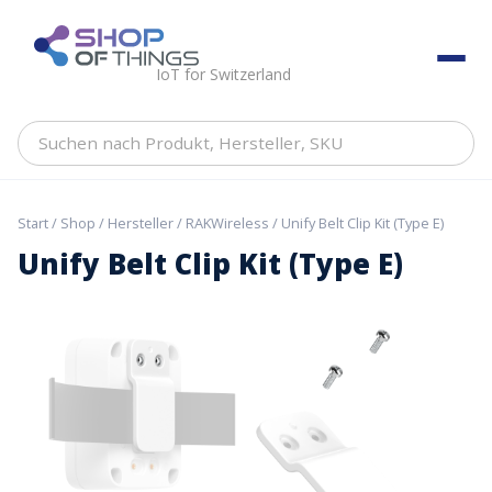
Skip
to
ShopOfThings
content
IoT for Switzerland
Suchen
nach
Produkt,
Hersteller,
Start
/
Shop
/
Hersteller
/
RAKWireless
/ Unify Belt Clip Kit (Type E)
SKU
Unify Belt Clip Kit (Type E)