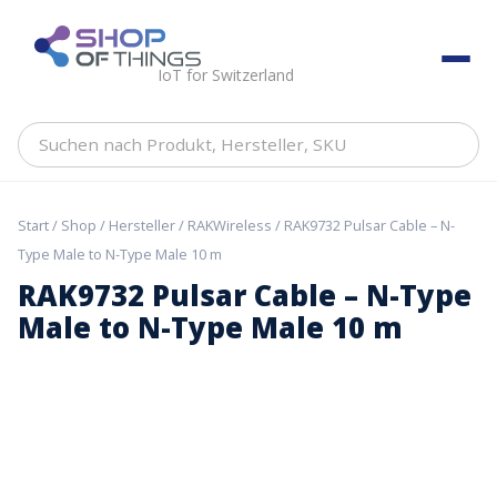
Skip
to
ShopOfThings
content
IoT for Switzerland
Suchen
nach
Produkt,
Hersteller,
Start
/
Shop
/
Hersteller
/
RAKWireless
/ RAK9732 Pulsar Cable – N-
SKU
Type Male to N-Type Male 10 m
RAK9732 Pulsar Cable – N-Type
Male to N-Type Male 10 m