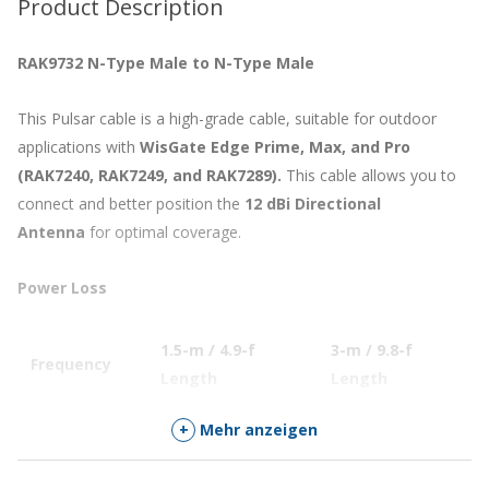
Product Description
RAK9732 N-Type Male to N-Type Male
This Pulsar cable is a high-grade cable, suitable for outdoor
applications with
WisGate Edge Prime, Max, and Pro
(RAK7240, RAK7249, and RAK7289).
This cable allows you to
connect and better position the
12 dBi Directional
Antenna
for optimal coverage.
Power Loss
1.5-m / 4.9-f
3-m / 9.8-f
5
Frequency
Length
Length
L
433 – 435 MHz
≤ 0.30 dB
0.45dB
0
+
Mehr anzeigen
470 – 510 MHz
≤ 0.35 dB
0.5dB
0