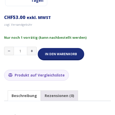
Tagen
CHF
53.00
exkl. MWST
zzgl. Versandgebühr
Nur noch 1 vorrätig (kann nachbestellt werden)
RAK9732
−
+
Pulsar
IN DEN WARENKORB
Cable
-
N-
Type
Produkt auf Vergleichsliste
Male
to
N-
Type
Beschreibung
Rezensionen (0)
Male
10
m
Menge