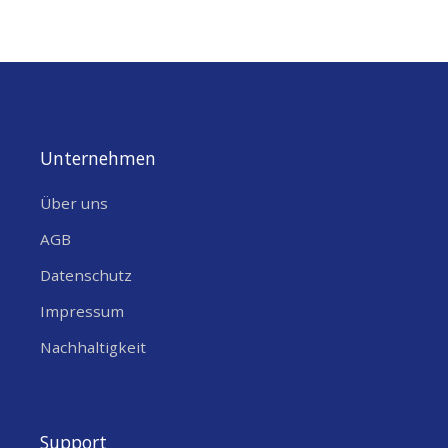
Documentation
RAK9732 Pulsar Cable LMR400 | for 12dBi Directional
Antenna
Unternehmen
Über uns
AGB
Datenschutz
Impressum
Nachhaltigkeit
Support