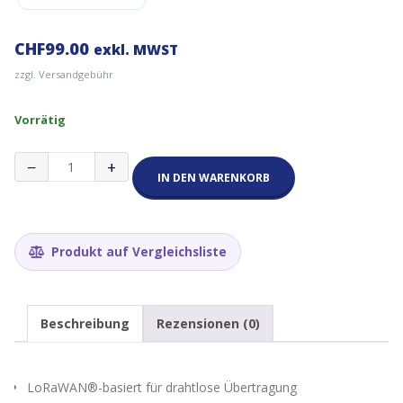
CHF
99.00
exkl. MWST
zzgl. Versandgebühr
Vorrätig
Milesight
−
+
WT301
IN DEN WARENKORB
Smart
Fan
Coil
Thermostat
Produkt auf Vergleichsliste
Menge
Beschreibung
Rezensionen (0)
LoRaWAN®-basiert für drahtlose Übertragung