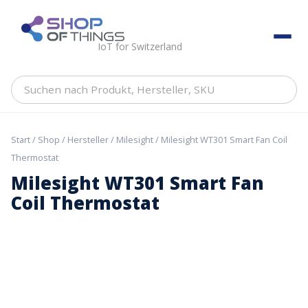
Skip
to
ShopOfThings
content
IoT for Switzerland
Suchen
nach
Produkt,
Hersteller,
Start
/
Shop
/
Hersteller
/
Milesight
/ Milesight WT301 Smart Fan Coil
SKU
Thermostat
Milesight WT301 Smart Fan
Coil Thermostat