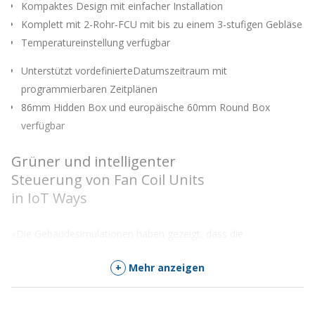
Kompaktes Design mit einfacher Installation
Komplett mit 2-Rohr-FCU mit bis zu einem 3-stufigen Gebläse
Temperatureinstellung verfügbar
Unterstützt vordefinierteDatumszeitraum mit
programmierbaren Zeitplänen
86mm Hidden Box und europäische 60mm Round Box
verfügbar
Grüner und intelligenter
Steuerung von Fan Coil Units
in IoT Ways
«Die Gebäudesimulationen haben gezeigt, dass die
Modulationssteuerung im Vergleich zum Ein- und Ausschalten
+
Mehr anzeigen
über 50% der Ventilatorenergie von Fan Coil Units (FCUs)
einsparen kann. Die Modulationssteuerung kann auch bei
Teillast einen höheren Kaltwasseranteil aufrechterhalten, was