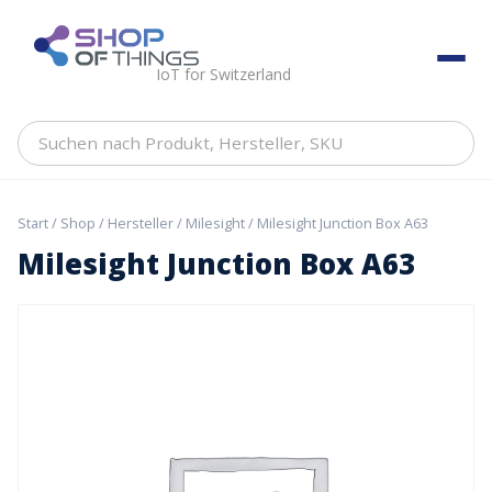
Skip
to
ShopOfThings
content
IoT for Switzerland
Suchen
nach
Produkt,
Hersteller,
Start
/
Shop
/
Hersteller
/
Milesight
/ Milesight Junction Box A63
SKU
Milesight Junction Box A63