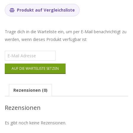
Produkt auf Vergleichsliste
Trage dich in die Warteliste ein, um per E-Mail benachrichtigt zu
werden, wenn dieses Produkt verfügbar ist
Gib
deine
E-
AUF DIE WARTELISTE SETZEN
Mail-
Adresse
ein,
um
Rezensionen (0)
auf
die
Warteliste
Rezensionen
für
dieses
Produkt
Es gibt noch keine Rezensionen.
zu
kommen