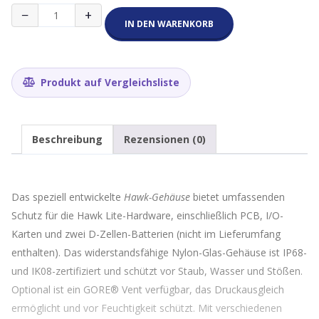
Hawk
−
+
Housing,
IN DEN WARENKORB
Gore
Vent,
with
2
Produkt auf Vergleichsliste
x
D
cell
battery
Beschreibung
Rezensionen (0)
holder
(no
batteries)
Menge
Das speziell entwickelte
Hawk-Gehäuse
bietet umfassenden
Schutz für die Hawk Lite-Hardware, einschließlich PCB, I/O-
Karten und zwei D-Zellen-Batterien (nicht im Lieferumfang
enthalten). Das widerstandsfähige Nylon-Glas-Gehäuse ist IP68-
und IK08-zertifiziert und schützt vor Staub, Wasser und Stößen.
Optional ist ein GORE® Vent verfügbar, das Druckausgleich
ermöglicht und vor Feuchtigkeit schützt. Mit verschiedenen