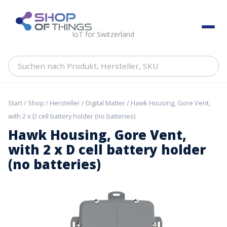
Skip
to
ShopOfThings
content
IoT for Switzerland
Suchen
nach
Produkt,
Hersteller,
Start
/
Shop
/
Hersteller
/
Digital Matter
/ Hawk Housing, Gore Vent,
SKU
with 2 x D cell battery holder (no batteries)
Hawk Housing, Gore Vent,
with 2 x D cell battery holder
(no batteries)