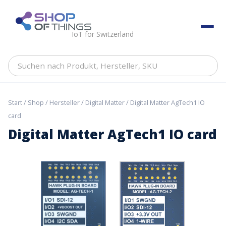
Skip
to
ShopOfThings
content
IoT for Switzerland
Suchen
nach
Produkt,
Hersteller,
Start
/
Shop
/
Hersteller
/
Digital Matter
/ Digital Matter AgTech1 IO
SKU
card
Digital Matter AgTech1 IO card