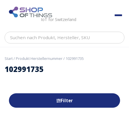
Skip
to
ShopOfThings
content
IoT for Switzerland
Suchen
nach
Produkt,
Hersteller,
Start
/ Produkt Herstellernummer / 102991735
SKU
102991735
Filter