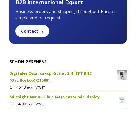
B2B International Export
Business orders and shipping throughout Europe –
simple and on request.
Contact →
SCHON GESEHEN?
Digitales Oszilloskop Kit mit 2.4'' TFT BNC
(Oscilloskop) Q15001
CHF
46.43
exkl. MWST
Milesight AM102 2-in-1 IAQ Sensor mit Display
CHF
64.00
exkl. MWST