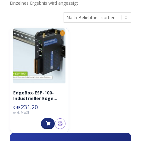
Einzelnes Ergebnis wird angezeigt
1
EdgeBox-ESP-100-
Industrieller Edge
Controller, WiFi, BLE,
231.20
CHF
4G LTE, DIO, AIO,
exkl. MWST
Ethernet, CAN, RS485