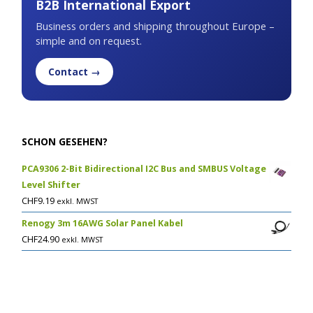
B2B International Export
Business orders and shipping throughout Europe –
simple and on request.
Contact →
SCHON GESEHEN?
PCA9306 2-Bit Bidirectional I2C Bus and SMBUS Voltage
Level Shifter
CHF
9.19
exkl. MWST
Renogy 3m 16AWG Solar Panel Kabel
CHF
24.90
exkl. MWST