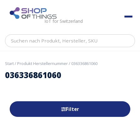
Skip
to
ShopOfThings
content
IoT for Switzerland
Suchen
nach
Produkt,
Hersteller,
Start
/ Produkt Herstellernummer / 036336861060
SKU
036336861060
Filter