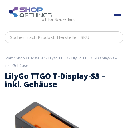
Skip
to
ShopOfThings
content
IoT for Switzerland
Suchen
nach
Produkt,
Hersteller,
Start
/
Shop
/
Hersteller
/
Lilygo TTGO
/ LilyGo TTGO T-Display-S3 –
SKU
inkl. Gehäuse
LilyGo TTGO T-Display-S3 –
inkl. Gehäuse