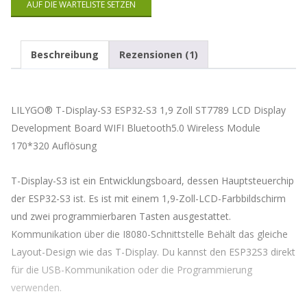
AUF DIE WARTELISTE SETZEN
Mail-
Adresse
ein,
um
Beschreibung
Rezensionen (1)
auf
die
Warteliste
für
LILYGO® T-Display-S3 ESP32-S3 1,9 Zoll ST7789 LCD Display
dieses
Produkt
Development Board WIFI Bluetooth5.0 Wireless Module
zu
170*320 Auflösung
kommen
T-Display-S3 ist ein Entwicklungsboard, dessen Hauptsteuerchip
der ESP32-S3 ist. Es ist mit einem 1,9-Zoll-LCD-Farbbildschirm
und zwei programmierbaren Tasten ausgestattet.
Kommunikation über die I8080-Schnittstelle Behält das gleiche
Layout-Design wie das T-Display. Du kannst den ESP32S3 direkt
für die USB-Kommunikation oder die Programmierung
verwenden.