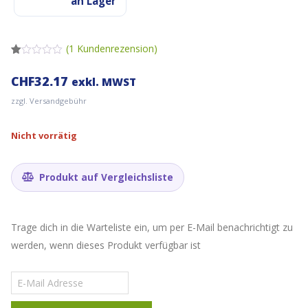
an Lager
(
1
Kundenrezension)
Bewertet
1
mit
CHF
32.17
exkl. MWST
1.00
von
zzgl. Versandgebühr
5,
basierend
auf
Kundenbewertung
Nicht vorrätig
Produkt auf Vergleichsliste
Trage dich in die Warteliste ein, um per E-Mail benachrichtigt zu
werden, wenn dieses Produkt verfügbar ist
Gib
deine
E-