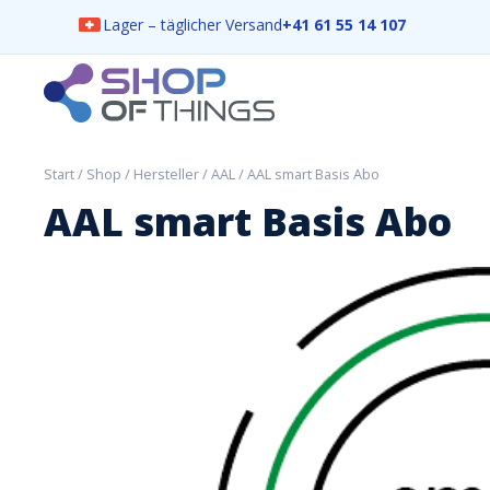
Lager – täglicher Versand
+41 61 55 14 107
Skip
to
content
ShopOfThings
Start
/
Shop
/
Hersteller
/
AAL
/ AAL smart Basis Abo
AAL smart Basis Abo