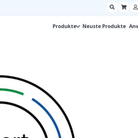
Suchen
nach
Produkt,
Produkte
Neuste Produkte
An
Hersteller,
SKU