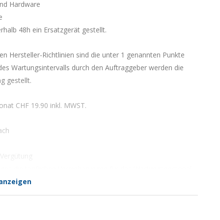
und Hardware
e
rhalb 48h ein Ersatzgerät gestellt.
 Hersteller-Richtlinien sind die unter 1 genannten Punkte
des Wartungsintervalls durch den Auftraggeber werden die
 gestellt.
Monat CHF 19.90 inkl. MWST.
ach
 Vergütung
ages die tariflichen Vereinbarungen für das Wartungspersonal
anzeigen
Rechnungszugang ohne Abzug zahlbar. Nichtbezahlung der
flichten.