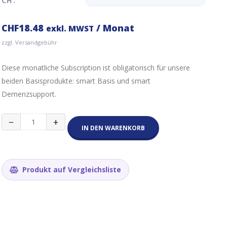
CH:
CHF
18.48
/ Monat
exkl. MWST
zzgl. Versandgebühr
Diese monatliche Subscription ist obligatorisch für unsere
beiden Basisprodukte: smart Basis und smart
Demenzsupport.
AAL
−
+
smart
IN DEN WARENKORB
Basis
Abo
Menge
Produkt auf Vergleichsliste