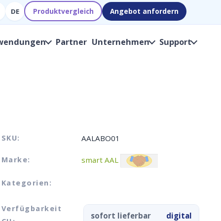
Produktvergleich
Angebot anfordern
DE
wendungen
Partner
Unternehmen
Support
SKU:
AALABO01
Marke:
smart AAL
Kategorien:
Verfügbarkeit
sofort lieferbar
digital