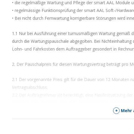
• die regelmäßige Wartung und Pflege der smart AAL Module 
• regelmässige Funktionsprüfung der smart AAL Soft-/Hardwar
• Bei nicht durch Fernwartung korrigierbare Störungen wird inne
1.1 Nur bei Ausführung einer turnusmäßigen Wartung gemäß den
durch die Wartungspauschale abgegolten. Bei Nichteinhaltung 
Lohn- und Fahrkosten dem Auftraggeber gesondert in Rechnung
2. Der Pauschalpreis für diesen Wartungsvertrag beträgt pro 
2.1 Der vorgenannte Preis gilt für die Dauer von 12 Monaten n
Vertragsabschluss.
2.2 Der Auftragnehmer ist berechtigt, eine Neufestsetzung der
gemäß § 3 zu verlangen, falls sich nach Abschluss dieses Vertr
ändern.
+
Mehr 
2.3 Der vorgenannte Preis ist jeweils spätestens 10 Tage ab 
vereinbarten Summe entbindet den Auftragnehmer von seinen P