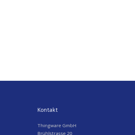
Kontakt
Thingware GmbH
Brühlstrasse 20