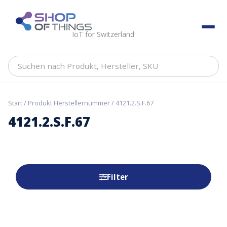
Skip
to
ShopOfThings
content
IoT for Switzerland
Suchen
nach
Produkt,
Hersteller,
Start
/ Produkt Herstellernummer / 4121.2.S.F.67
SKU
4121.2.S.F.67
Filter