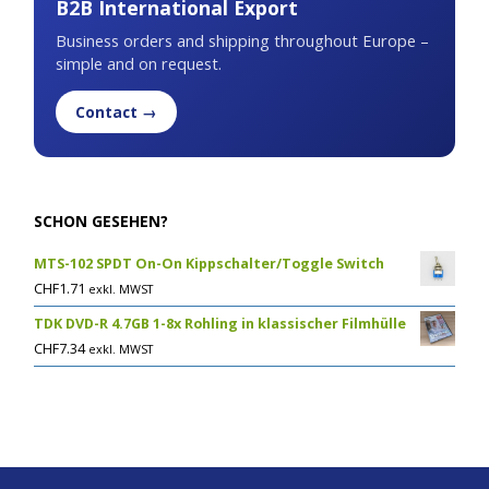
B2B International Export
Business orders and shipping throughout Europe –
simple and on request.
Contact →
SCHON GESEHEN?
MTS-102 SPDT On-On Kippschalter/Toggle Switch
CHF
1.71
exkl. MWST
TDK DVD-R 4.7GB 1-8x Rohling in klassischer Filmhülle
CHF
7.34
exkl. MWST