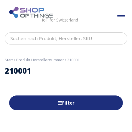
Skip
to
ShopOfThings
content
IoT for Switzerland
Suchen
nach
Produkt,
Hersteller,
Start
/ Produkt Herstellernummer / 210001
SKU
210001
Filter