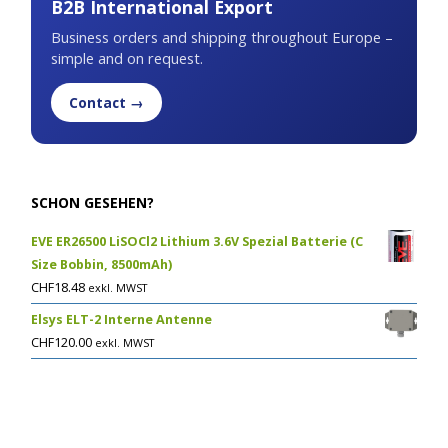
B2B International Export
Business orders and shipping throughout Europe –
simple and on request.
Contact →
SCHON GESEHEN?
EVE ER26500 LiSOCl2 Lithium 3.6V Spezial Batterie (C
Size Bobbin, 8500mAh)
CHF
18.48
exkl. MWST
Elsys ELT-2 Interne Antenne
CHF
120.00
exkl. MWST