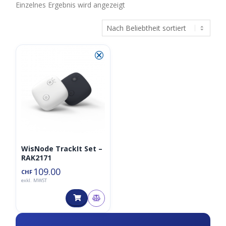
Einzelnes Ergebnis wird angezeigt
⮿
WisNode TrackIt Set –
RAK2171
109.00
CHF
exkl. MWST