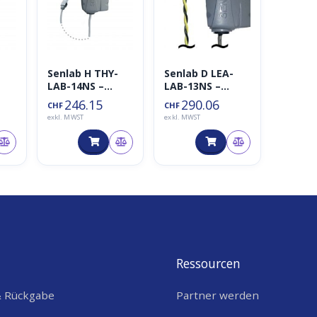
-
Senlab H THY-
Senlab D LEA-
LAB-14NS –
LAB-13NS –
LoRaWAN
LoRaWAN
246.15
290.06
CHF
CHF
Outdoor Kombi
Outdoor
exkl. MWST
exkl. MWST
Sensor
Leckage Sensor
or
Ressourcen
& Rückgabe
Partner werden