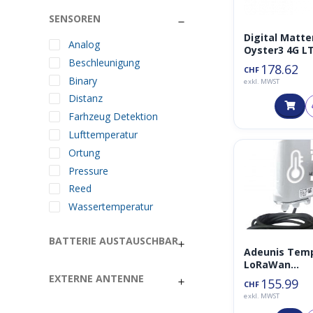
SENSOREN
Digital Matte
Analog
Oyster3 4G L
Beschleunigung
GPS Tracker
178.62
CHF
Binary
exkl. MWST
Distanz
Farhzeug Detektion
Lufttemperatur
Ortung
Pressure
Reed
Wassertemperatur
BATTERIE AUSTAUSCHBAR
Adeunis Tem
LoRaWan
Temperatur
EXTERNE ANTENNE
155.99
CHF
Sensor 868M
exkl. MWST
(1x intern, 1x