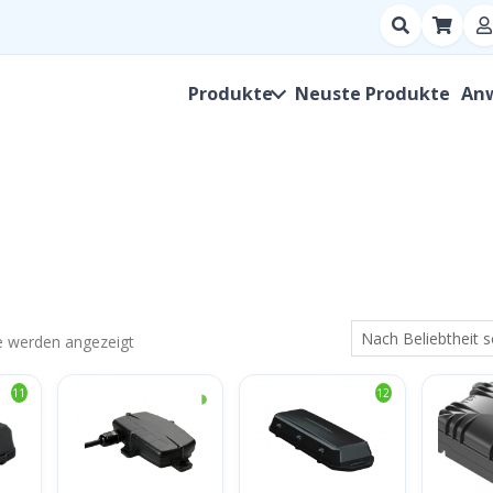
Suchen
nach
Produkt,
Produkte
Neuste Produkte
An
Hersteller,
SKU
Nach
se werden angezeigt
Beliebtheit
◑
11
12
sortiert