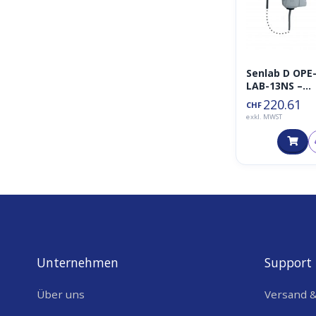
Senlab D OPE
LAB-13NS –
LoRaWAN
220.61
CHF
Outdoor
exkl. MWST
Magnetic
Contact Sens
Unternehmen
Support
Über uns
Versand 