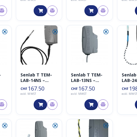
MODBUS-RTU
Analogspannun
Sensor
RS485 (S-Soil
g (S-pH-01A)
MTEC-02A)
V2.0
⮿
⮿
⮿
-
Senlab T TEM-
Senlab T TEM-
Senlab
LAB-14NS –
LAB-13NS –
LAB-24
LoRaWAN
LoRaWAN
LoRaW
167.50
167.50
19
CHF
CHF
CHF
e
Outdoor
Outdoor
Sensor
exkl. MWST
exkl. MWST
exkl. MWS
Temperatur
Temperatur
Überw
Sensor Remote
Sensor
der
Heizun
⮿
⮿
⮿