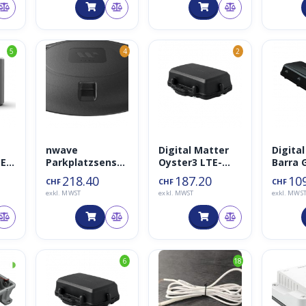
5
4
2
nwave
Digital Matter
Digita
TE
Parkplatzsensor
Oyster3 LTE-
Barra 
Surface Mount
M/NB-IoT
218.40
187.20
10
CHF
CHF
CHF
LoraWAN
Tracker (+BLE)
exkl. MWST
exkl. MWST
exkl. MWS
◑
6
18