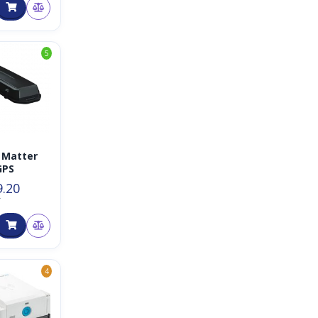
5
l Matter
GPS
9.20
T
4