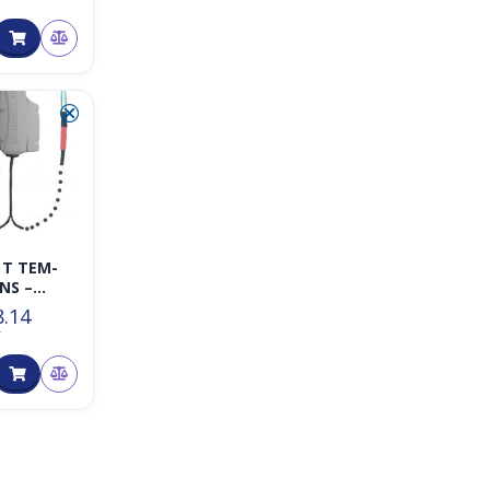
⮿
 T TEM-
NS –
AN
8.14
 zur
T
achung
gsanlage