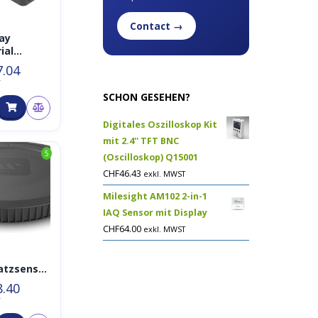
Contact →
ay
ial
ct
7.04
r
T
SCHON GESEHEN?
Digitales Oszilloskop Kit
mit 2.4'' TFT BNC
5
(Oscilloskop) Q15001
CHF
46.43
exkl. MWST
Milesight AM102 2-in-1
IAQ Sensor mit Display
CHF
64.00
exkl. MWST
atzsensor
lur
8.40
AN
T