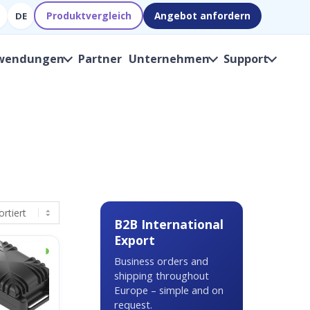
Produktvergleich
Angebot anfordern
DE
wendungen
Partner
Unternehmen
Support
B2B International
Export
◑
Business orders and
shipping throughout
Europe – simple and on
request.