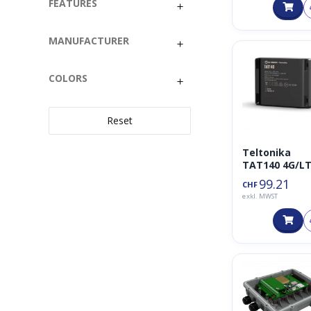
extern, IP68)
FEATURES
MANUFACTURER
COLORS
Reset
Teltonika
TAT140 4G/L
GPS Tracker
99.21
CHF
exkl. MWST