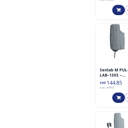
Senlab M PUL
LAB-13XS –
LoRaWAN
144.85
CHF
Outdoor Puls
exkl. MWST
Sensor ATEX