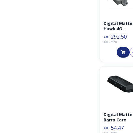
Digital Matte
Hawk 4G
Datalogger L
292.50
CHF
exkl. MWST
Digital Matte
Barra Core
54.47
CHF
exkl. MWST