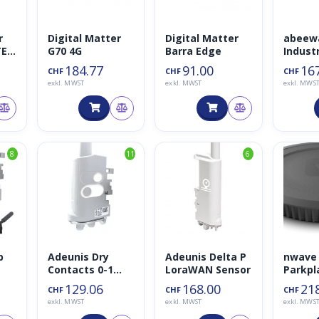
r
Digital Matter
Digital Matter
abeew
TE
G70 4G
Barra Edge
Industr
Compa
184.77
91.00
16
CHF
CHF
CHF
Tracke
exkl. MWST
exkl. MWST
exkl. MWS
8
11
6
p
Adeunis Dry
Adeunis Delta P
nwave
Contacts 0-1
LoraWAN Sensor
Parkpl
Binary LoRaWan
Unterf
129.06
168.00
21
CHF
CHF
CHF
Hz
Sensor/Aktor
LoraW
exkl. MWST
exkl. MWST
exkl. MWS
868MHz IP68