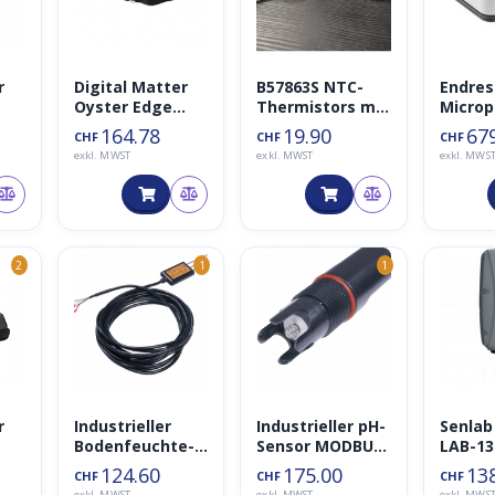
r
Digital Matter
B57863S NTC-
Endres
Oyster Edge
Thermistors mit
Microp
iPo
LTE-M/NB-IoT
Terminal Ring
–
164.78
19.90
67
CHF
CHF
CHF
Tracker (+BLE)
2m
Füllst
exkl. MWST
exkl. MWST
exkl. MWS
r mit
Radart
e und
4G/LTE
2
1
1
r
Industrieller
Industrieller pH-
Senlab
Bodenfeuchte-,
Sensor MODBUS-
LAB-13
Temperatur-
RTU RS485 &
LoRaW
124.60
175.00
13
CHF
CHF
CHF
und EC-Sensor
0~2V
Outdoo
exkl. MWST
exkl. MWST
exkl. MWS