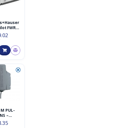
s+Hauser
ilot FWR30
9.02
andssenso
T
echnologi
/NB-IoT
⮿
 M PUL-
NS –
AN
8.35
r Pulse
T