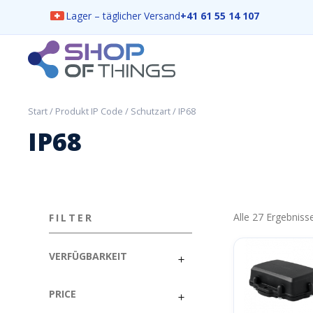
Lager – täglicher Versand
+41 61 55 14 107
Skip
to
content
ShopOfThings
Start
/ Produkt IP Code / Schutzart / IP68
IP68
Alle 27 Ergebnis
FILTER
VERFÜGBARKEIT
PRICE