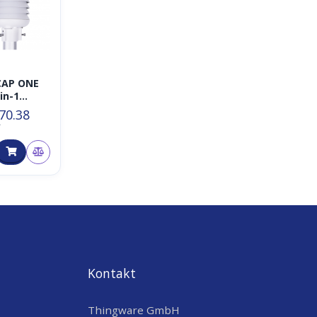
CAP ONE
in-1
kt-
70.38
rsensor
T
Kontakt
Thingware GmbH