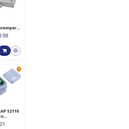
ntempera
d
8.98
uchtigkei
T
aWAN
W8-TCR
1
AP S2110
to
S RS485
.21
ter
T