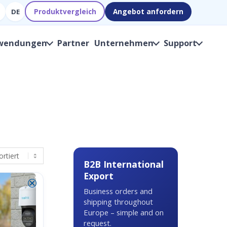
Produktvergleich
Angebot anfordern
DE
wendungen
Partner
Unternehmen
Support
B2B International
Export
⮿
Business orders and
shipping throughout
Europe – simple and on
request.