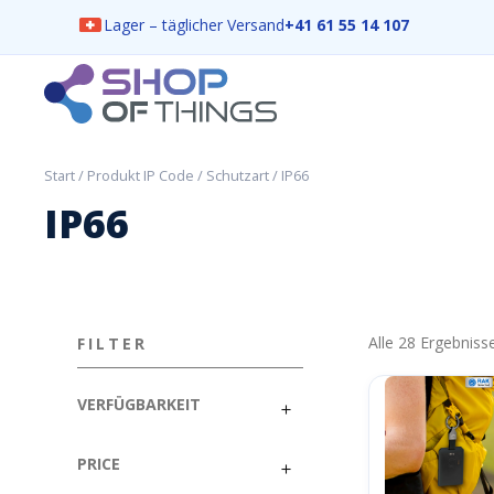
Lager – täglicher Versand
+41 61 55 14 107
Skip
to
content
ShopOfThings
Start
/ Produkt IP Code / Schutzart / IP66
IP66
Alle 28 Ergebnis
FILTER
VERFÜGBARKEIT
PRICE