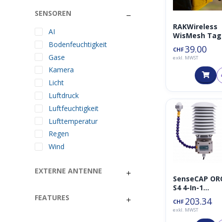
SENSOREN
RAKWireless
AI
WisMesh Tag
Bodenfeuchtigkeit
868 MHz –
39.00
CHF
Meshtastic G
Gase
exkl. MWST
LoRa Tracker
Kamera
Licht
Luftdruck
Luftfeuchtigkeit
Lufttemperatur
Regen
Wind
EXTERNE ANTENNE
SenseCAP OR
S4 4-In-1
Wettersenso
FEATURES
203.34
CHF
(A1A),
exkl. MWST
Lufttempera