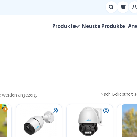
Suchen
nach
Produkt,
Produkte
Neuste Produkte
An
Hersteller,
SKU
Nach
se werden angezeigt
Beliebtheit
⮿
⮿
1
sortiert