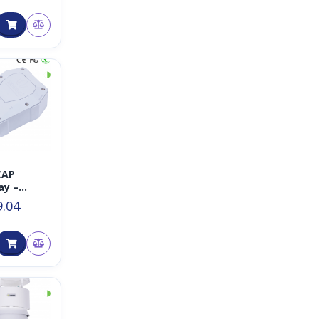
◑
CAP
ay –
AN
9.04
MHz
T
◑