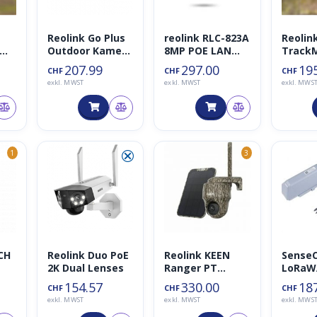
Reolink Go Plus
reolink RLC-823A
Reolin
Outdoor Kamera
8MP POE LAN
TrackM
4MP LTE
Überwachungsk
PTZ Ka
207.99
297.00
19
CHF
CHF
CHF
PS
amera PTZ
Dual T
exkl. MWST
exkl. MWST
exkl. MWS
(Nachfolgemod
4K
ell von RLC-423)
⮿
1
3
CH
Reolink Duo PoE
Reolink KEEN
SenseC
2K Dual Lenses
Ranger PT
LoRaW
ren
Wildkamera
Bodenf
154.57
330.00
18
CHF
CHF
CHF
Tempe
exkl. MWST
exkl. MWST
exkl. MWS
tur
und EC