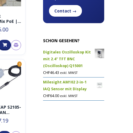
Contact →
k
ix PoE |
mera mit
5.00
racking
T
SCHON GESEHEN?
Digitales Oszilloskop Kit
mit 2.4'' TFT BNC
3
(Oscilloskop) Q15001
CHF
46.43
exkl. MWST
Milesight AM102 2-in-1
IAQ Sensor mit Display
CHF
64.00
exkl. MWST
AP S2105-
AN
euchte-,
7.19
ratur-
T
-Sensor