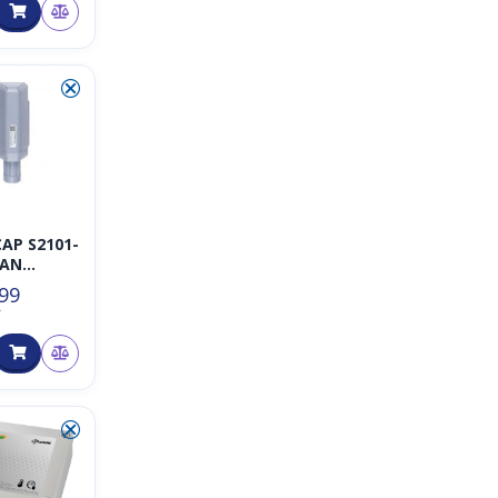
⮿
AP S2101-
AN
mperatur
.99
T
uchtigkei
or
⮿