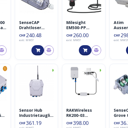
100
SenseCAP
Milesight
Atim
ta
Drahtloser
EM500-PP
Ausse
Bodenfeuchte-
Drucksensor
tur un
240.48
260.00
29
CHF
CHF
CHF
AR
und
Luftfe
exkl. MWST
exkl. MWST
exkl. MWS
Temperatursen
t LoR
sor – LoRaWAN
ACW-L
EU868MHz
◑
◑
1
Sensor Hub
RAKWireless
SenseC
G
Industrietauglic
RK200-03
Grove 
–
her 4G
Pyranometer
MODBU
361.19
398.00
36
CHF
CHF
CHF
Datenlogger mit
sensor
Conver
exkl. MWST
exkl. MWST
exkl. MWS