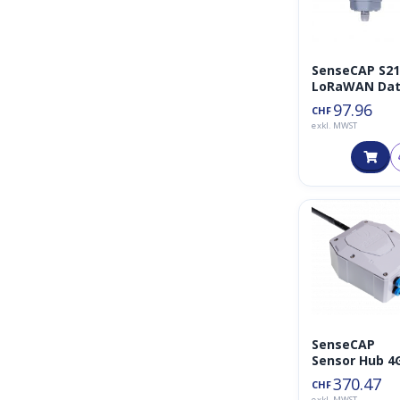
SenseCAP S2
LoRaWAN Da
Logger
97.96
CHF
Analog/I2C/U
exkl. MWST
T/RS485
SenseCAP
Sensor Hub 4
Datenlogger 
370.47
CHF
mit
exkl. MWST