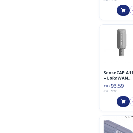
eingebautem
Akku Version
SenseCAP A1
– LoRaWAN
Vision AI Sen
93.59
CHF
exkl. MWST