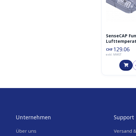
SenseCAP Fu
Lufttempera
- und
129.06
CHF
Luftfeuchtig
exkl. MWST
tssensor –
LoRaWAN
EU868MHz
Unternehmen
Support
Über uns
Versand 