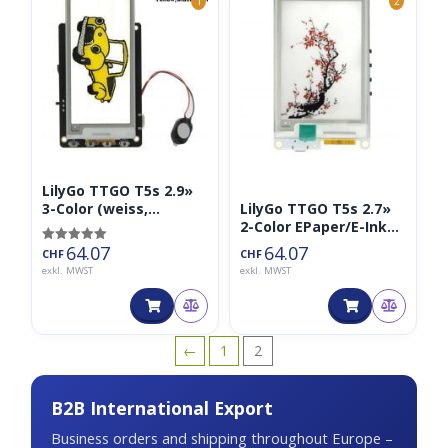
1
2
LilyGo TTGO T5s 2.9»
LilyGo TTGO T5s 2.7»
3-Color (weiss,
2-Color EPaper/E-Ink
schwarz, gelb)
inkl. ESP32 und
EPaper/E-Ink inkl.
64.07
64.07
Bewertet mit
CHF
CHF
Mikrofon (Eink),
ESP32 und Mikrofon
5.00
exkl. MWST
exkl. MWST
von 5
MAX9835, ICS43434)
(Eink, MAX9835,
ICS43434)
←
1
2
B2B International Export
Business orders and shipping throughout Europe –