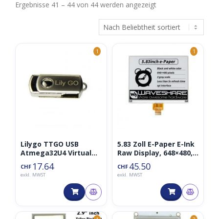
Nach
Ergebnisse 41 – 44 von 44 werden angezeigt
Beliebtheit
sortiert
1
1
Lilygo TTGO USB
5.83 Zoll E-Paper E-Ink
Atmega32U4 Virtual
Raw Display, 648×480,
Keyboard
Schwarz / Weiß, SPI,
17.64
45.50
CHF
CHF
Development Board
ohne PCB
exkl. MWST
exkl. MWST