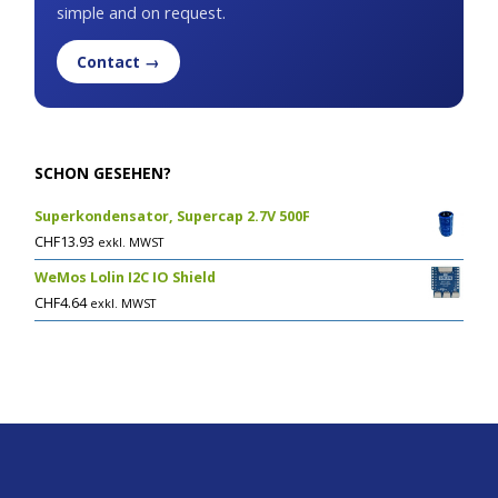
simple and on request.
Contact →
SCHON GESEHEN?
Superkondensator, Supercap 2.7V 500F
CHF
13.93
exkl. MWST
WeMos Lolin I2C IO Shield
CHF
4.64
exkl. MWST