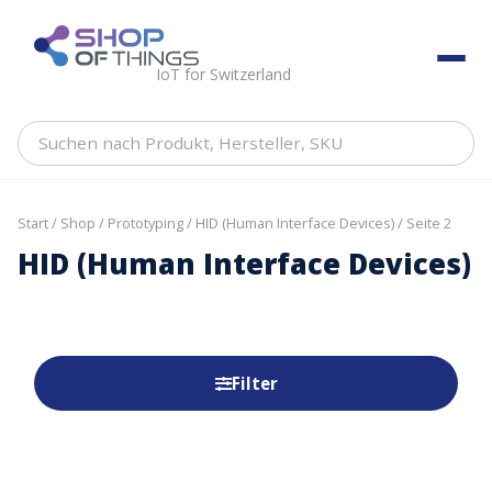
Skip
to
ShopOfThings
content
IoT for Switzerland
Suchen
nach
Produkt,
Hersteller,
Start
/
Shop
/
Prototyping
/
HID (Human Interface Devices)
/ Seite 2
SKU
HID (Human Interface Devices)
Filter